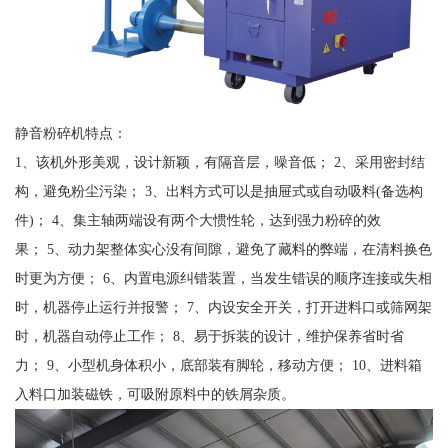
静音粉碎机特点：
1、该机外形美观，设计新颖，有隔音层，噪音低； 2、采用密封结
构，避免粉尘污染； 3、出料方式可以是抽屉式或自动吸料(备选构
件)； 4、集主轴两端设有两个大惯性轮，达到强力粉碎的效
果； 5、动力架整体实心没有间隙，避免了藏料的弊端，在清料换色
时更为方便； 6、内置电源纠错装置，当发生错误的顺序连接或失相
时，机器停止运行并报警； 7、内设安全开关，打开进料口或筛网架
时，机器自动停止工作； 8、易于拆装的设计，维护保养省时省
力； 9、小型机身体积小，底部装有脚轮，移动方便； 10、进料箱
入料口加装磁铁，可吸附原料中的铁屑杂质。