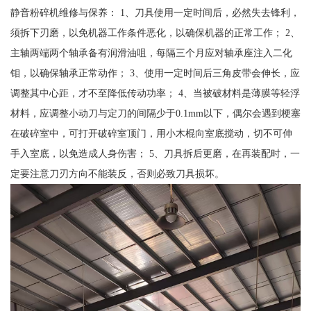
静音粉碎机维修与保养： 1、刀具使用一定时间后，必然失去锋利，
须拆下刃磨，以免机器工作条件恶化，以确保机器的正常工作； 2、
主轴两端两个轴承备有润滑油咀，每隔三个月应对轴承座注入二化
钼，以确保轴承正常动作； 3、使用一定时间后三角皮带会伸长，应
调整其中心距，才不至降低传动功率； 4、当被破材料是薄膜等轻浮
材料，应调整小动刀与定刀的间隔少于0.1mm以下，偶尔会遇到梗塞
在破碎室中，可打开破碎室顶门，用小木棍向室底搅动，切不可伸
手入室底，以免造成人身伤害； 5、刀具拆后更磨，在再装配时，一
定要注意刀刃方向不能装反，否则必致刀具损坏。