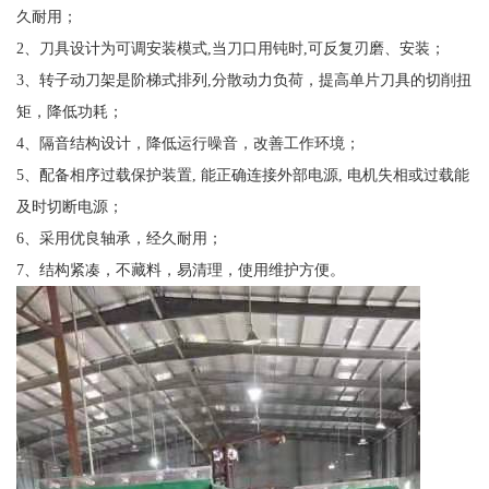
久耐用
；
2
、
刀具设计为可调安装模式
,
当刀口用钝时
,
可反复刃磨、安装
；
3
、
转子动刀架是阶梯式排列
,
分散动力负荷，提高单片刀具的切削扭
矩，降低功耗
；
4
、
隔音结构设计，降低运行噪音，改善工作环境
；
5
、
配备相序过载保护装置
,
能正确连接外部电源
,
电机失相或过载能
及时切断电源
；
6
、采用优良轴承，经久耐用；
7
、结构紧凑，不藏料，易清理，使用维护方便
。