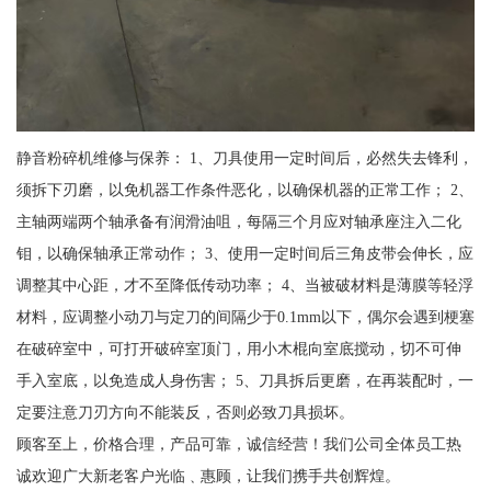
静音粉碎机维修与保养： 1、刀具使用一定时间后，必然失去锋利，
须拆下刃磨，以免机器工作条件恶化，以确保机器的正常工作； 2、
主轴两端两个轴承备有润滑油咀，每隔三个月应对轴承座注入二化
钼，以确保轴承正常动作； 3、使用一定时间后三角皮带会伸长，应
调整其中心距，才不至降低传动功率； 4、当被破材料是薄膜等轻浮
材料，应调整小动刀与定刀的间隔少于0.1mm以下，偶尔会遇到梗塞
在破碎室中，可打开破碎室顶门，用小木棍向室底搅动，切不可伸
手入室底，以免造成人身伤害； 5、刀具拆后更磨，在再装配时，一
定要注意刀刃方向不能装反，否则必致刀具损坏。
顾客至上，价格合理，产品可靠，诚信经营！我们公司全体员工热
诚欢迎广大新老客户光临﹑惠顾，让我们携手共创辉煌。