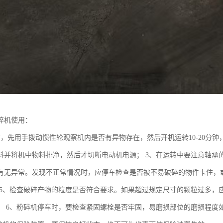
碎机使用：
前，先用手拨动惯性轮观察机内是否有异物存在，然后开机运转10-20分钟
料并将机中物料排净，然后才切断电动机电源； 3、在运转中要注意轴承
有无异常。发现不正常情况时，应停车检查是否被不易破碎的物件卡住，或
 5、检查破碎产物的粒度是否符合要求。如果超过规定尺寸的颗粒过多，应
； 6、粉碎机停车时，要检查紧固螺栓是否牢固，易磨损部位的磨损程度如