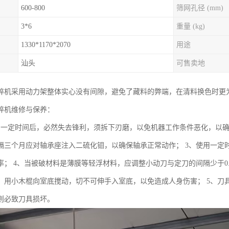
600-800
筛网孔径 (mm)
3*6
重量 (kg)
1330*1170*2070
用途
汕头
可售卖地
碎机采用动力架整体实心没有间隙，避免了藏料的弊端，在清料换色时更
碎机维修与保养：
用一定时间后，必然失去锋利，须拆下刃磨，以免机器工作条件恶化，以确
隔三个月应对轴承座注入二硫化钼，以确保轴承正常动作； 3、使用一定
率； 4、当被破材料是薄膜等轻浮材料，应调整小动刀与定刀的间隔少于0
，用小木棍向室底搅动，切不可伸手入室底，以免造成人身伤害； 5、刀
则必致刀具损坏。