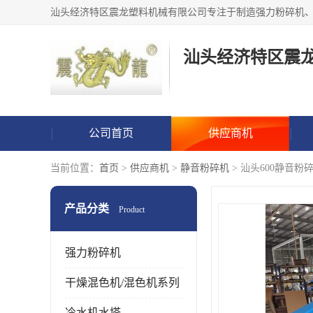
汕头经济特区震
公司首页
供应商机
当前位置：
首页
>
供应商机
>
静音粉碎机
> 汕头600静音粉
产品分类
Product
强力粉碎机
干燥混色机/混色机系列
冷水机水塔