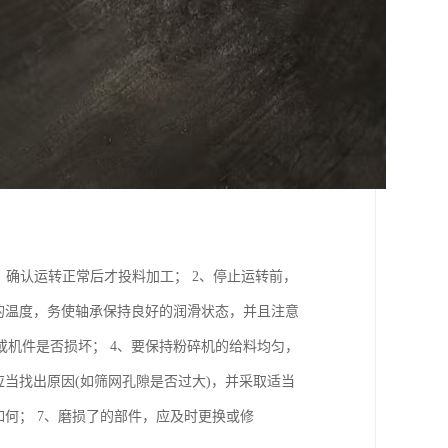
，确认运转正常后才投料加工； 2、停止运转前，
的温度，务使轴承保持良好的润滑状态，并且注意
机件是否损坏； 4、要保持粉碎机的给料均匀，
当找出原因(如筛网孔隙是否过大)，并采取适当
何； 7、磨损了的部件，应及时更换或修