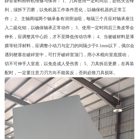
静音塑料粉碎机维修与保养： 1、刀具使用一定时间后，必然失去锋
利，须拆下刃磨，以免机器工作条件恶化，以确保机器的正常工
作； 2、主轴两端两个轴承备有润滑油咀，每隔三个月应对轴承座注
入二硫化钼，以确保轴承正常动作； 3、使用一定时间后三角皮带会
伸长，应调整其中心距，才不至降低传动功率； 4、当被破材料是薄
膜等轻浮材料，应调整小动刀与定刀的间隔少于0.1mm以下，偶尔会
遇到梗塞在破碎室中，可打开破碎室顶门，用小木棍向室底搅动，
切不可伸手入室底，以免造成人受伤害； 5、刀具拆后更磨，在再装
配时，一定要注意刀刃方向不能装反，否则必致刀具损坏。