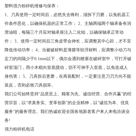
塑料强力粉碎机维修与保养：
1、刀具使用一定时间后，必然失去锋利，须拆下刃磨，以免机器工
作条件恶化，以确保机器的正常工作； 2、主轴两端两个轴承备有润
滑油咀，每隔三个月应对轴承座注入二化钼，以确保轴承正常动
作； 3、使用一定时间后三角皮带会伸长，应调整其中心距，才不至
降低传动功率； 4、当被破材料是薄膜等轻浮材料，应调整小动刀与
定刀的间隔少于0.1mm以下，偶尔会遇到梗塞在破碎室中，可打开破
碎室顶门，用小木棍向室底搅动，切不可伸手入室底，以免造成人
身伤害； 5、刀具拆后更磨，在再装配时，一定要注意刀刃方向不能
装反，否则必致刀具损坏。
我们公司始终坚持“品质至上、顾客为先、诚信经营、合作共赢”的经
营宗旨，以“求真务实、变革创新”的企业精神，以“诚信为本、优良
服务”的服务理念。我们热诚欢迎全国各地新老客户来人来电洽谈业
务!
强力粉碎机电话