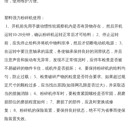
理，使用维护方便。
塑料强力粉碎机使用：
1、开机前先用手拨动惯性轮观察机内是否有异物存在， 然后开机
运转10-20分钟，确认粉碎机运转正常后才可给料； 2、停止运转
前，应先停止给料并将机中物料排净，然后才切断电动机电源； 3、
在运转中要注意轴承的温度，务使轴承保持良好的润滑状态，并且
注意声音和振动有无异常。发现不正常情况时，应停车检查是否被
不易破碎的物件卡住，或机件是否损坏； 4、要保持粉碎机的给料均
匀，防止过载； 5、检查破碎产物的粒度是否符合要求。如果超过规
定尺寸的颗粒过多，应当找出原因(如筛网孔隙是否过大)，并采取适
当的措施消除； 6、粉碎机停车时，要检查紧固螺栓是否牢固，易磨
损部位的磨损程度如何； 7、磨损了的部件，应及时更换或修
复； 8、粉碎机的保险装置，要保持良好状态，绝不可为省事而使保
险装置失效。