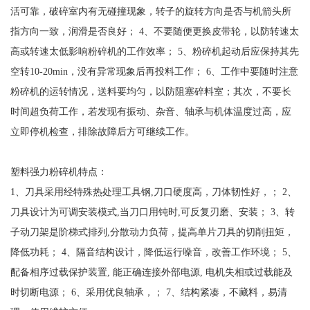
活可靠，破碎室内有无碰撞现象，转子的旋转方向是否与机箭头所
指方向一致，润滑是否良好； 4、不要随便更换皮带轮，以防转速太
高或转速太低影响粉碎机的工作效率； 5、粉碎机起动后应保持其先
空转10-20min，没有异常现象后再投料工作； 6、工作中要随时注意
粉碎机的运转情况，送料要均匀，以防阻塞碎料室；其次，不要长
时间超负荷工作，若发现有振动、杂音、轴承与机体温度过高，应
立即停机检查，排除故障后方可继续工作。
塑料强力粉碎机特点：
1、刀具采用经特殊热处理工具钢,刀口硬度高，刀体韧性好，； 2、
刀具设计为可调安装模式,当刀口用钝时,可反复刃磨、安装； 3、转
子动刀架是阶梯式排列,分散动力负荷，提高单片刀具的切削扭矩，
降低功耗； 4、隔音结构设计，降低运行噪音，改善工作环境； 5、
配备相序过载保护装置, 能正确连接外部电源, 电机失相或过载能及
时切断电源； 6、采用优良轴承，； 7、结构紧凑，不藏料，易清