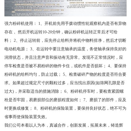
强力粉碎机使用： 1、开机前先用手拨动惯性轮观察机内是否有异物
存在， 然后开机运转10-20分钟，确认粉碎机运转正常后才可给
料； 2、停止运转前，应先停止给料并将机中物料排净，然后才切断
电动机电源； 3、在运转中要注意轴承的温度，务使轴承保持良好的
润滑状态，并且注意声音和振动有无异常。发现不正常情况时，应
停车检查是否被不易粉碎的物件卡住，或机件是否损坏； 4、要保持
粉碎机的给料均匀，防止过载； 5、检查破碎产物的粒度是否符合要
求。如果超过规定尺寸的颗粒过多，应当找出原因(如筛网孔隙是否
过大)，并采取适当的措施消除； 6、粉碎机停车时，要检查紧固螺
栓是否牢固，易磨损部位的磨损程度如何； 7、磨损了的部件，应及
时更换或修复； 8、粉碎机的保险装置，要保持良好状态，绝不可为
省事而使保险装置失效。
我们公司本着以人为本，真诚合作，创新发展，拓展未来，铸造辉