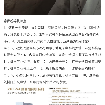
静音粉碎机特点：
1、该机外形美观，设计新颖，有隔音层，噪音低； 2、采用密封结
构，避免粉尘污染； 3、出料方式可以是抽屉式或自动吸料(备选构
件)； 4、集主轴两端设有两个大惯性轮，达到强力粉碎的效
果； 5、动力架整体实心没有间隙，避免了藏料的弊端，在清料换色
时更为方便； 6、内置电源纠错装置，当发生错误的顺序连接或失相
时，机器停止运行并报警； 7、内设安全开关，打开进料口或筛网架
时，机器自动停止工作； 8、易于拆装的设计，维护保养省时省
力； 9、小型机身体积小，底部装有脚轮，移动方便； 10、进料箱
入料口加装磁铁，可吸附原料中的铁屑杂质。