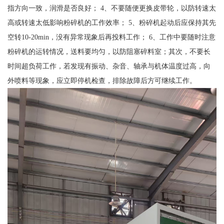
指方向一致，润滑是否良好； 4、不要随便更换皮带轮，以防转速太
高或转速太低影响粉碎机的工作效率； 5、粉碎机起动后应保持其先
空转10-20min，没有异常现象后再投料工作； 6、工作中要随时注意
粉碎机的运转情况，送料要均匀，以防阻塞碎料室；其次，不要长
时间超负荷工作，若发现有振动、杂音、轴承与机体温度过高，向
外喷料等现象，应立即停机检查，排除故障后方可继续工作。