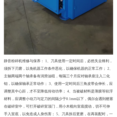
静音粉碎机维修与保养： 1、刀具使用一定时间后，必然失去锋利，
须拆下刃磨，以免机器工作条件恶化，以确保机器的正常工作； 2、
主轴两端两个轴承备有润滑油咀，每隔三个月应对轴承座注入二化
钼，以确保轴承正常动作； 3、使用一定时间后三角皮带会伸长，应
调整其中心距，才不至降低传动功率； 4、当被破材料是薄膜等轻浮
材料，应调整小动刀与定刀的间隔少于0.1mm以下，偶尔会遇到梗塞
在破碎室中，可打开破碎室顶门，用小木棍向室底搅动，切不可伸
手入室底，以免造成人身伤害； 5、刀具拆后更磨，在再装配时，一