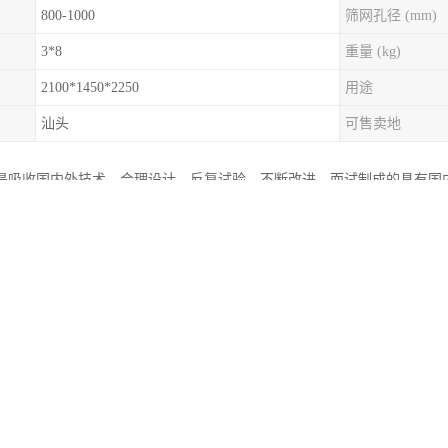
800-1000
筛网孔径 (mm)
3*8
重量 (kg)
2100*1450*2250
用途
汕头
可售卖地
是吸收国内外技术，合理设计，反复试验，不断改进，而试制成的具有国
产品说明：
音设计，噪音低，避免了粉尘污染； 2、粉碎机外型美观, 大方，有多种款
将电机所产生的热量排出机外，延长电机使用寿命； 4、不锈钢储料箱清
、粉碎机内设安全开关，打开进料口或筛网架时，机器自动停止工作； 6
机器停止运行并报警； 7、装有电源隔离开关，维修、操作更加方便、安全
得心应手，轻松自如。