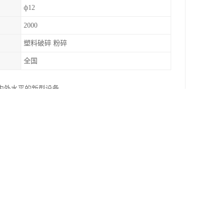
ф12
2000
塑料破碎 粉碎
全国
内外水平的新型设备。
式以供选择； 3、设计内部导热系统，在保持封闭
洗方便、快捷，也可配备带吸料口（不锈钢型）储
、粉碎机内置电源纠错装置，当发生错误的顺序连接
； 8、活动不锈钢料斗，手柄开关等人性化设