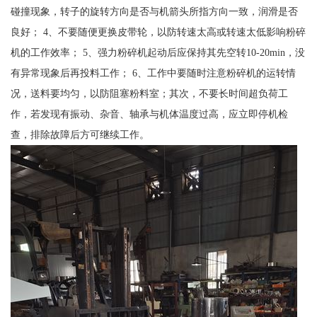
碰撞现象，转子的旋转方向是否与机箭头所指方向一致，润滑是否
良好； 4、不要随便更换皮带轮，以防转速太高或转速太低影响粉碎
机的工作效率； 5、强力粉碎机起动后应保持其先空转10-20min，没
有异常现象后再投料工作； 6、工作中要随时注意粉碎机的运转情
况，送料要均匀，以防阻塞粉料室；其次，不要长时间超负荷工
作，若发现有振动、杂音、轴承与机体温度过高，应立即停机检
查，排除故障后方可继续工作。