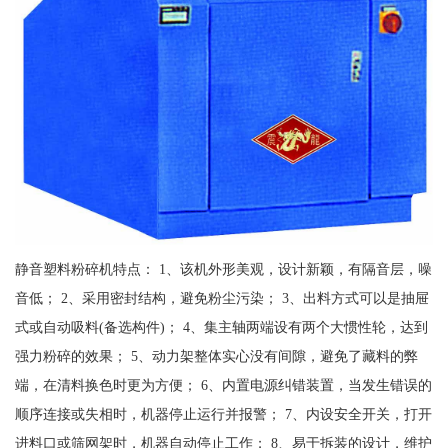
静音塑料粉碎机特点： 1、该机外形美观，设计新颖，有隔音层，噪
音低； 2、采用密封结构，避免粉尘污染； 3、出料方式可以是抽屉
式或自动吸料(备选构件)； 4、集主轴两端设有两个大惯性轮，达到
强力粉碎的效果； 5、动力架整体实心没有间隙，避免了藏料的弊
端，在清料换色时更为方便； 6、内置电源纠错装置，当发生错误的
顺序连接或失相时，机器停止运行并报警； 7、内设安全开关，打开
进料口或筛网架时，机器自动停止工作； 8、易于拆装的设计，维护