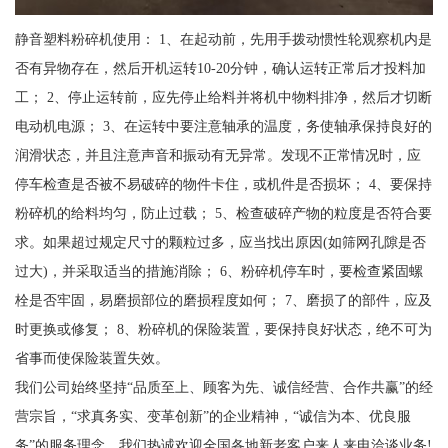
静音塑料粉碎机使用： 1、在起动前，先用手拨动惯性轮观察机内是
否有异物存在，然后开机运转10-20分钟，确认运转正常后才投料加
工； 2、停止运转前，应先停止给料并将机中物料排净，然后才切断
电动机电源； 3、在运转中要注意轴承的温度，务使轴承保持良好的
润滑状态，并且注意声音和振动有无异常。发现不正常情况时，应
停车检查是否被不易破碎的物件卡住，或机件是否损坏； 4、要保持
粉碎机的给料均匀，防止过载； 5、检查破碎产物的粒度是否符合要
求。如果超过规定尺寸的颗粒过多，应当找出原因(如筛网孔隙是否
过大)，并采取适当的措施消除； 6、粉碎机停车时，要检查紧固螺
栓是否牢固，易磨损部位的磨损程度如何； 7、磨损了的部件，应及
时更换或修复； 8、粉碎机的保险装置，要保持良好状态，绝不可为
省事而使保险装置失效。
我们公司始终坚持“品质至上、顾客为先、诚信经营、合作共赢”的经
营宗旨，“求真务实、变革创新”的企业精神，“诚信为本、优良服
务”的服务理念。我们热诚欢迎全国各地新老客户来人来电洽谈业务!