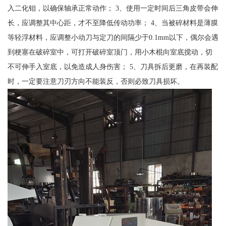
入二化钼，以确保轴承正常动作； 3、使用一定时间后三角皮带会伸
长，应调整其中心距，才不至降低传动功率； 4、当被碎材料是薄膜
等轻浮材料，应调整小动刀与定刀的间隔少于0.1mm以下，偶尔会遇
到梗塞在破碎室中，可打开破碎室顶门，用小木棍向室底搅动，切
不可伸手入室底，以免造成人身伤害； 5、刀具拆后更磨，在再装配
时，一定要注意刀刃方向不能装反，否则必致刀具损坏。