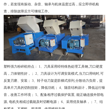
作，若发现有振动、杂音、轴承与机体温度过高，应立即停机检
查，排除故障后方可继续工作。
塑料强力粉碎机特点： 1、刀具采用经特殊热处理工具钢,刀口硬度
高，刀体韧性好，； 2、刀具设计为可调安装模式,当刀口用钝时,可
反复刃磨、安装； 3、转子动刀架是阶梯式排列,分散动力负荷，提
高单片刀具的切削扭矩，降低功耗； 4、隔音结构设计，降低运行噪
音，改善工作环境； 5、配备相序过载保护装置, 能正确连接外部电
源, 电机失相或过载能及时切断电源； 6、采用优良轴承，； 7、结
构紧凑，不藏料，易清理，使用维护方便。