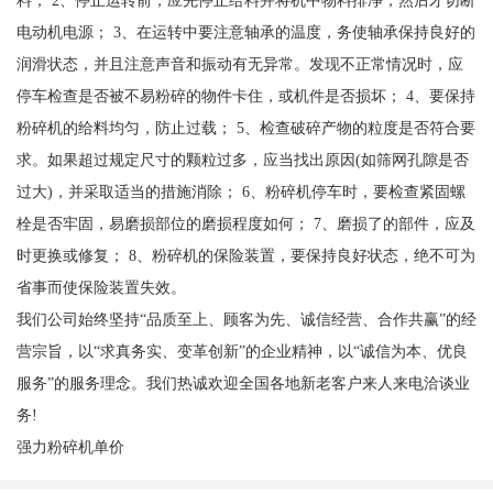
料； 2、停止运转前，应先停止给料并将机中物料排净，然后才切断
电动机电源； 3、在运转中要注意轴承的温度，务使轴承保持良好的
润滑状态，并且注意声音和振动有无异常。发现不正常情况时，应
停车检查是否被不易粉碎的物件卡住，或机件是否损坏； 4、要保持
粉碎机的给料均匀，防止过载； 5、检查破碎产物的粒度是否符合要
求。如果超过规定尺寸的颗粒过多，应当找出原因(如筛网孔隙是否
过大)，并采取适当的措施消除； 6、粉碎机停车时，要检查紧固螺
栓是否牢固，易磨损部位的磨损程度如何； 7、磨损了的部件，应及
时更换或修复； 8、粉碎机的保险装置，要保持良好状态，绝不可为
省事而使保险装置失效。
我们公司始终坚持“品质至上、顾客为先、诚信经营、合作共赢”的经
营宗旨，以“求真务实、变革创新”的企业精神，以“诚信为本、优良
服务”的服务理念。我们热诚欢迎全国各地新老客户来人来电洽谈业
务!
强力粉碎机单价