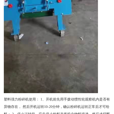
塑料强力粉碎机使用： 1、开机前先用手拨动惯性轮观察机内是否有
异物存在， 然后开机运转10-20分钟，确认粉碎机运转正常后才可给