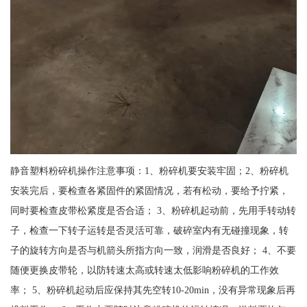
静音塑料粉碎机操作注意事项：1、粉碎机要安装牢固；2、粉碎机
安装完后，要检查各紧固件的紧固情况，若有松动，要给予拧紧，
同时要检查皮带松紧度是否合适； 3、粉碎机起动前，先用手转动转
子，检查一下转子运转是否灵活可靠，破碎室内有无碰撞现象，转
子的旋转方向是否与机箭头所指方向一致，润滑是否良好； 4、不要
随便更换皮带轮，以防转速太高或转速太低影响粉碎机的工作效
率； 5、粉碎机起动后应保持其先空转10-20min，没有异常现象后再