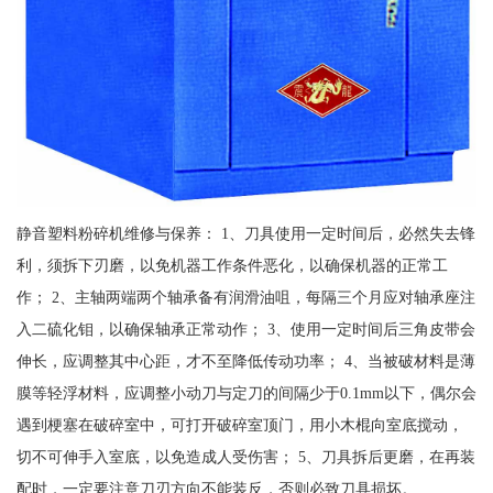
静音塑料粉碎机维修与保养： 1、刀具使用一定时间后，必然失去锋
利，须拆下刃磨，以免机器工作条件恶化，以确保机器的正常工
作； 2、主轴两端两个轴承备有润滑油咀，每隔三个月应对轴承座注
入二硫化钼，以确保轴承正常动作； 3、使用一定时间后三角皮带会
伸长，应调整其中心距，才不至降低传动功率； 4、当被破材料是薄
膜等轻浮材料，应调整小动刀与定刀的间隔少于0.1mm以下，偶尔会
遇到梗塞在破碎室中，可打开破碎室顶门，用小木棍向室底搅动，
切不可伸手入室底，以免造成人受伤害； 5、刀具拆后更磨，在再装
配时，一定要注意刀刃方向不能装反，否则必致刀具损坏。