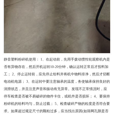
静音塑料粉碎机使用： 1、在起动前，先用手拨动惯性轮观察机内是
否有异物存在，然后开机运转10-20分钟，确认运转正常后才投料加
工； 2、停止运转前，应先停止给料并将机中物料排净，然后才切断
电动机电源； 3、在运转中要注意轴承的温度，务使轴承保持良好的
润滑状态，并且注意声音和振动有无异常。发现不正常情况时，应
停车检查是否被不易破碎的物件卡住，或机件是否损坏； 4、要保持
粉碎机的给料均匀，防止过载； 5、检查破碎产物的粒度是否符合要
求。如果超过规定尺寸的颗粒过多，应当找出原因(如筛网孔隙是否