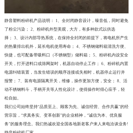
静音塑料粉碎机产品说明： 1、全封闭静音设计，噪音低，同时避免
了粉尘污染； 2、粉碎机外型美观 , 大方，有多种款式以供选
择； 3、设计内部导热系统，在保持全封闭的前提下，将电机所产生
的热量排出机外，延长电机使用寿命； 4、不锈钢储料箱清洗方便、
快捷，也可配备带吸料口（不锈钢型）储料箱； 5、粉碎机内设安全
开关，打开进料口或筛网架时，机器自动停止工作； 6、粉碎机内置
电源纠错装置，当发生错误的顺序连接或失相时，机器停止运行并
报警； 7、装有电源隔离开关，维修，操作更加方便，安全； 8、活
动不锈钢料斗，手柄开关等人性化设计，使得操作时得心应手，轻
松自如。
我们公司始终坚持“品质至上、顾客为先、诚信经营、合作共赢”的经
营宗旨，“求真务实、变革创新”的企业精神，“诚信为本、优良服
务”的服务理念。我们热诚欢迎全国各地新老客户来人来电洽谈业务!
静音粉碎机厂家