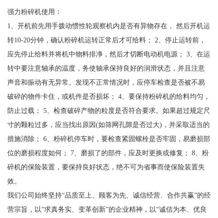
强力粉碎机使用：
1、开机前先用手拨动惯性轮观察机内是否有异物存在， 然后开机运
转10-20分钟，确认粉碎机运转正常后才可给料； 2、停止运转前，
应先停止给料并将机中物料排净，然后才切断电动机电源； 3、在运
转中要注意轴承的温度，务使轴承保持良好的润滑状态，并且注意
声音和振动有无异常。发现不正常情况时，应停车检查是否被不易
破碎的物件卡住，或机件是否损坏； 4、要保持粉碎机的给料均匀，
防止过载； 5、检查破碎产物的粒度是否符合要求。如果超过规定尺
寸的颗粒过多，应当找出原因(如筛网孔隙是否过大)，并采取适当的
措施消除； 6、粉碎机停车时，要检查紧固螺栓是否牢固，易磨损部
位的磨损程度如何； 7、磨损了的部件，应及时更换或修复； 8、粉
碎机的保险装置，要保持良好状态，绝不可为省事而使保险装置失
效。
我们公司始终坚持“品质至上、顾客为先、诚信经营、合作共赢”的经
营宗旨，以“求真务实、变革创新”的企业精神，以“诚信为本、优良