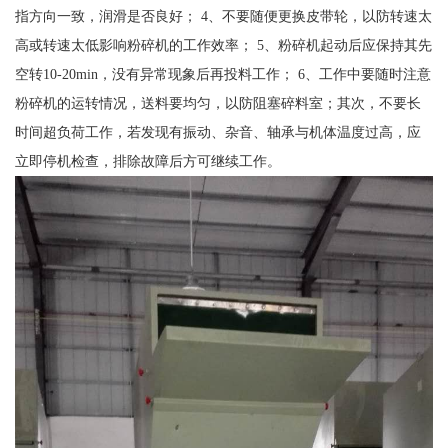
指方向一致，润滑是否良好； 4、不要随便更换皮带轮，以防转速太
高或转速太低影响粉碎机的工作效率； 5、粉碎机起动后应保持其先
空转10-20min，没有异常现象后再投料工作； 6、工作中要随时注意
粉碎机的运转情况，送料要均匀，以防阻塞碎料室；其次，不要长
时间超负荷工作，若发现有振动、杂音、轴承与机体温度过高，应
立即停机检查，排除故障后方可继续工作。