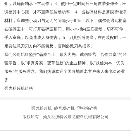
钼，以确保轴承正常动作； 3、使用一定时间后三角皮带会伸长，应
调整其中心距，才不至降低传动功率； 4、当被碎材料是薄膜等轻浮
材料，应调整小动刀与定刀的间隔少于0.1mm以下，偶尔会遇到梗塞
在破碎室中，可打开破碎室顶门，用小木棍向室底搅动，切不可伸
手入室底，以免造成人身伤害； 5、刀具拆后更磨，在再装配时，一
定要注意刀刃方向不能装反，否则必致刀具损坏。
我们公司始终坚持“品质至上、顾客为先、诚信经营、合作共赢”的经
营宗旨，以“求真务实、变革创新”的企业精神，以“诚信为本、优良
服务”的服务理念。我们热诚欢迎全国各地新老客户来人来电洽谈业
务!
强力粉碎机价格
强力粉碎机 静音粉碎机 塑料粉碎机
版权所有：汕头经济特区震龙塑料机械有限公司