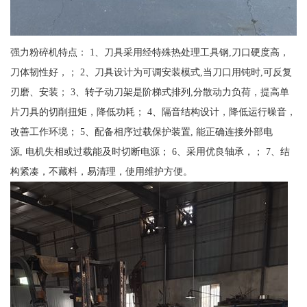
强力粉碎机特点： 1、刀具采用经特殊热处理工具钢,刀口硬度高，
刀体韧性好，； 2、刀具设计为可调安装模式,当刀口用钝时,可反复
刃磨、安装； 3、转子动刀架是阶梯式排列,分散动力负荷，提高单
片刀具的切削扭矩，降低功耗； 4、隔音结构设计，降低运行噪音，
改善工作环境； 5、配备相序过载保护装置, 能正确连接外部电
源, 电机失相或过载能及时切断电源； 6、采用优良轴承，； 7、结
构紧凑，不藏料，易清理，使用维护方便。