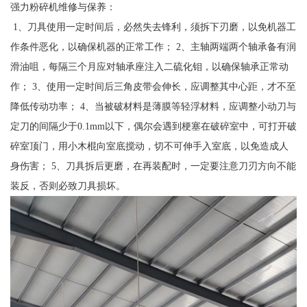
强力粉碎机维修与保养：
1、刀具使用一定时间后，必然失去锋利，须拆下刃磨，以免机器工
作条件恶化，以确保机器的正常工作； 2、主轴两端两个轴承备有润
滑油咀，每隔三个月应对轴承座注入二硫化钼，以确保轴承正常动
作； 3、使用一定时间后三角皮带会伸长，应调整其中心距，才不至
降低传动功率； 4、当被破材料是薄膜等轻浮材料，应调整小动刀与
定刀的间隔少于0.1mm以下，偶尔会遇到梗塞在破碎室中，可打开破
碎室顶门，用小木棍向室底搅动，切不可伸手入室底，以免造成人
身伤害； 5、刀具拆后更磨，在再装配时，一定要注意刀刃方向不能
装反，否则必致刀具损坏。