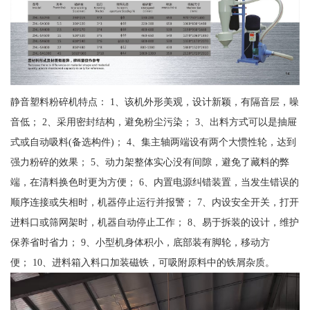
静音塑料粉碎机特点： 1、该机外形美观，设计新颖，有隔音层，噪
音低； 2、采用密封结构，避免粉尘污染； 3、出料方式可以是抽屉
式或自动吸料(备选构件)； 4、集主轴两端设有两个大惯性轮，达到
强力粉碎的效果； 5、动力架整体实心没有间隙，避免了藏料的弊
端，在清料换色时更为方便； 6、内置电源纠错装置，当发生错误的
顺序连接或失相时，机器停止运行并报警； 7、内设安全开关，打开
进料口或筛网架时，机器自动停止工作； 8、易于拆装的设计，维护
保养省时省力； 9、小型机身体积小，底部装有脚轮，移动方
便； 10、进料箱入料口加装磁铁，可吸附原料中的铁屑杂质。