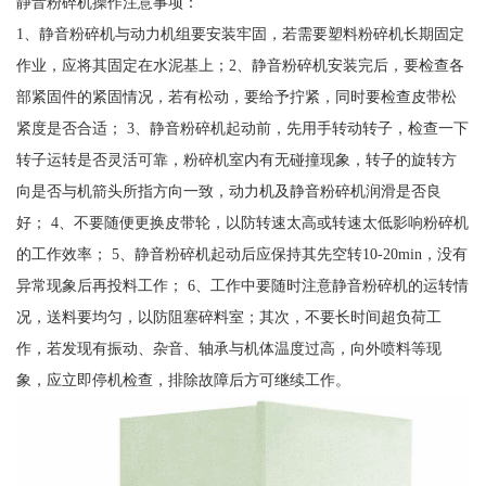
静音粉碎机操作注意事项：
1、静音粉碎机与动力机组要安装牢固，若需要塑料粉碎机长期固定
作业，应将其固定在水泥基上；2、静音粉碎机安装完后，要检查各
部紧固件的紧固情况，若有松动，要给予拧紧，同时要检查皮带松
紧度是否合适； 3、静音粉碎机起动前，先用手转动转子，检查一下
转子运转是否灵活可靠，粉碎机室内有无碰撞现象，转子的旋转方
向是否与机箭头所指方向一致，动力机及静音粉碎机润滑是否良
好； 4、不要随便更换皮带轮，以防转速太高或转速太低影响粉碎机
的工作效率； 5、静音粉碎机起动后应保持其先空转10-20min，没有
异常现象后再投料工作； 6、工作中要随时注意静音粉碎机的运转情
况，送料要均匀，以防阻塞碎料室；其次，不要长时间超负荷工
作，若发现有振动、杂音、轴承与机体温度过高，向外喷料等现
象，应立即停机检查，排除故障后方可继续工作。