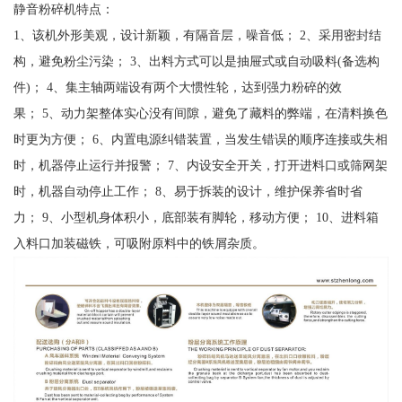
静音粉碎机特点：
1、该机外形美观，设计新颖，有隔音层，噪音低； 2、采用密封结
构，避免粉尘污染； 3、出料方式可以是抽屉式或自动吸料(备选构
件)； 4、集主轴两端设有两个大惯性轮，达到强力粉碎的效
果； 5、动力架整体实心没有间隙，避免了藏料的弊端，在清料换色
时更为方便； 6、内置电源纠错装置，当发生错误的顺序连接或失相
时，机器停止运行并报警； 7、内设安全开关，打开进料口或筛网架
时，机器自动停止工作； 8、易于拆装的设计，维护保养省时省
力； 9、小型机身体积小，底部装有脚轮，移动方便； 10、进料箱
入料口加装磁铁，可吸附原料中的铁屑杂质。