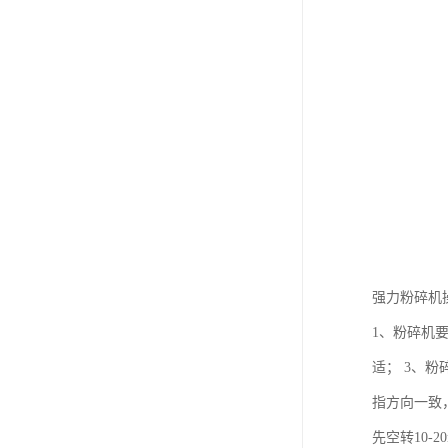
强力粉碎机
1、粉碎机
适； 3、
指方向一致
先空转10