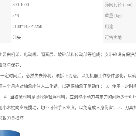
800-1000
筛网孔径 (mm)
3*8
重量 (kg)
2100*1450*2250
用途
汕头
可售卖地
主要由机架、电动机、隔音层、破碎部和传动部等组成；皮带轮设有保护
维修与保养：
用一定时间后，必然失去锋利，须拆下刃磨，以免机器工作条件恶化，以确
隔三个月应对轴承座注入二化钼，以确保轴承正常动作； 3、使用一定时
； 4、当被破材料是薄膜等轻浮材料，应调整小动刀与定刀的间隔少于0.
用小木棍向室底搅动，切不可伸手入室底，以免造成人身伤害； 5、刀具
必致刀具损坏。