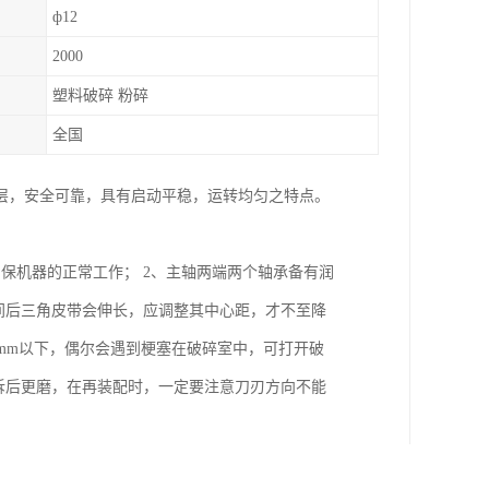
ф12
2000
塑料破碎 粉碎
全国
层，安全可靠，具有启动平稳，运转均匀之特点。
保机器的正常工作； 2、主轴两端两个轴承备有润
间后三角皮带会伸长，应调整其中心距，才不至降
1mm以下，偶尔会遇到梗塞在破碎室中，可打开破
拆后更磨，在再装配时，一定要注意刀刃方向不能