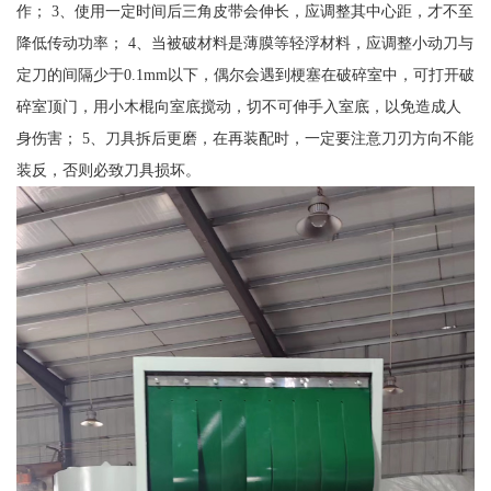
作； 3、使用一定时间后三角皮带会伸长，应调整其中心距，才不至
降低传动功率； 4、当被破材料是薄膜等轻浮材料，应调整小动刀与
定刀的间隔少于0.1mm以下，偶尔会遇到梗塞在破碎室中，可打开破
碎室顶门，用小木棍向室底搅动，切不可伸手入室底，以免造成人
身伤害； 5、刀具拆后更磨，在再装配时，一定要注意刀刃方向不能
装反，否则必致刀具损坏。