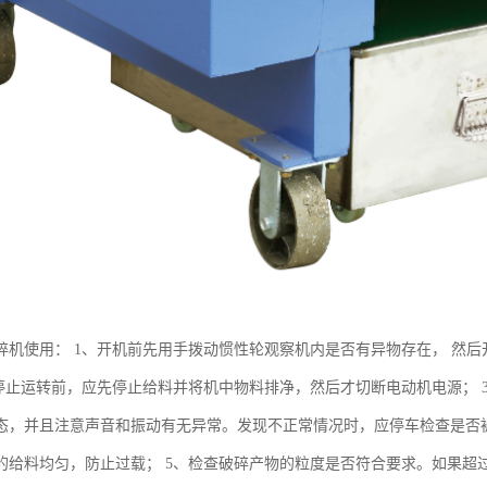
碎机使用： 1、开机前先用手拨动惯性轮观察机内是否有异物存在， 然后开
、停止运转前，应先停止给料并将机中物料排净，然后才切断电动机电源；
态，并且注意声音和振动有无异常。发现不正常情况时，应停车检查是否被
的给料均匀，防止过载； 5、检查破碎产物的粒度是否符合要求。如果超