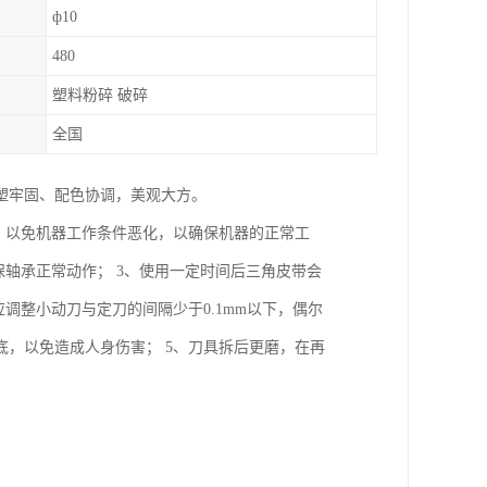
ф10
480
塑料粉碎 破碎
全国
塑牢固、配色协调，美观大方。
，以免机器工作条件恶化，以确保机器的正常工
保轴承正常动作； 3、使用一定时间后三角皮带会
调整小动刀与定刀的间隔少于0.1mm以下，偶尔
，以免造成人身伤害； 5、刀具拆后更磨，在再