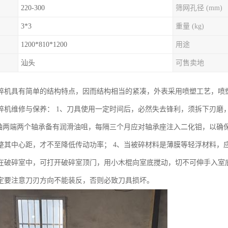
220-300
筛网孔径 (mm)
3*3
重量 (kg)
1200*810*1200
用途
汕头
可售卖地
碎机具有简单的结构特点，因而结构相当的紧凑，外表采用喷塑工艺，喷
碎机维修与保养： 1、刀具使用一定时间后，必然失去锋利，须拆下刃磨
主轴两端两个轴承备有润滑油咀，每隔三个月应对轴承座注入二化钼，以确
整其中心距，才不至降低传动功率； 4、当被碎材料是薄膜等轻浮材料，应
在破碎室中，可打开破碎室顶门，用小木棍向室底搅动，切不可伸手入室底
定要注意刀刃方向不能装反，否则必致刀具损坏。