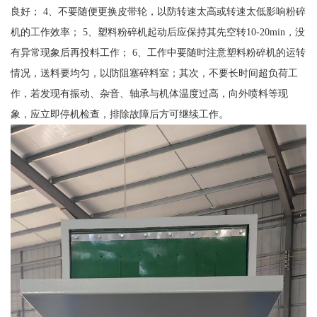
良好； 4、不要随便更换皮带轮，以防转速太高或转速太低影响粉碎
机的工作效率； 5、塑料粉碎机起动后应保持其先空转10-20min，没
有异常现象后再投料工作； 6、工作中要随时注意塑料粉碎机的运转
情况，送料要均匀，以防阻塞碎料室；其次，不要长时间超负荷工
作，若发现有振动、杂音、轴承与机体温度过高，向外喷料等现
象，应立即停机检查，排除故障后方可继续工作。