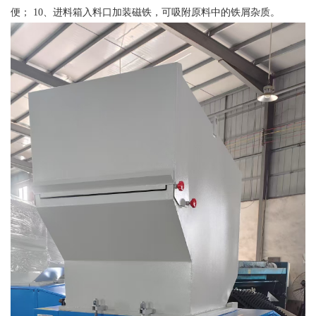
便； 10、进料箱入料口加装磁铁，可吸附原料中的铁屑杂质。