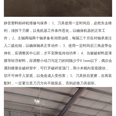
静音塑料粉碎机维修与保养： 1、刀具使用一定时间后，必然失去锋
利，须拆下刃磨，以免机器工作条件恶化，以确保机器的正常工
作； 2、主轴两端两个轴承备有润滑油咀，每隔三个月应对轴承座注
入二硫化钼，以确保轴承正常动作； 3、使用一定时间后三角皮带会
伸长，应调整其中心距，才不至降低传动功率； 4、当被破材料是薄
膜等轻浮材料，应调整小动刀与定刀的间隔少于0.1mm以下，偶尔会
遇到梗塞在破碎室中，可打开破碎室顶门，用小木棍向室底搅动，
切不可伸手入室底，以免造成人受伤害； 5、刀具拆后更磨，在再装
配时，一定要注意刀刃方向不能装反，否则必致刀具损坏。