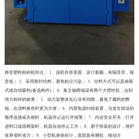
静音塑料粉碎机特点： 1、该机外形美观，设计新颖，有隔音层，噪
音低； 2、采用密封结构，避免粉尘污染； 3、出料方式可以是抽屉
式或自动吸料(备选构件)； 4、集主轴两端设有两个大惯性轮，达到
强力粉碎的效果； 5、动力架整体实心没有间隙，避免了藏料的弊
端，在清料换色时更为方便； 6、内置电源纠错装置，当发生错误的
顺序连接或失相时，机器停止运行并报警； 7、内设安全开关，打开
进料口或筛网架时，机器自动停止工作； 8、易于拆装的设计，维护
保养省时省力； 9、小型机身体积小，底部装有脚轮，移动方