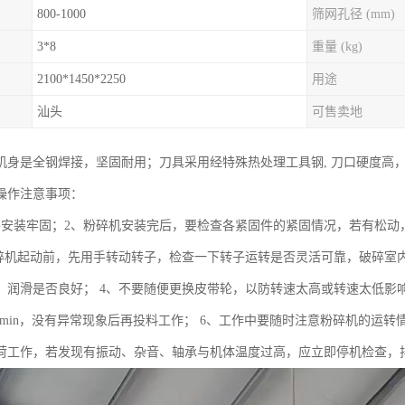
800-1000
筛网孔径 (mm)
3*8
重量 (kg)
2100*1450*2250
用途
汕头
可售卖地
机身是全钢焊接，坚固耐用；刀具采用经特殊热处理工具钢, 刀口硬度高
操作注意事项：
要安装牢固；2、粉碎机安装完后，要检查各紧固件的紧固情况，若有松动
粉碎机起动前，先用手转动转子，检查一下转子运转是否灵活可靠，破碎室
，润滑是否良好； 4、不要随便更换皮带轮，以防转速太高或转速太低影
-20min，没有异常现象后再投料工作； 6、工作中要随时注意粉碎机的
荷工作，若发现有振动、杂音、轴承与机体温度过高，应立即停机检查，