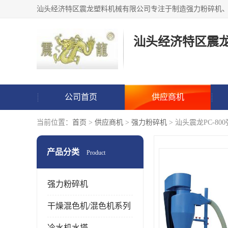
汕头经济特区震
公司首页
供应商机
当前位置：
首页
>
供应商机
>
强力粉碎机
> 汕头震龙PC-8
产品分类
Product
强力粉碎机
干燥混色机/混色机系列
冷水机水塔