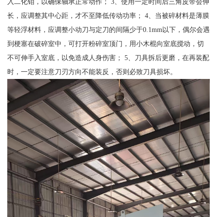
入二化钼，以确保轴承正常动作； 3、使用一定时间后三角皮带会伸
长，应调整其中心距，才不至降低传动功率； 4、当被碎材料是薄膜
等轻浮材料，应调整小动刀与定刀的间隔少于0.1mm以下，偶尔会遇
到梗塞在破碎室中，可打开粉碎室顶门，用小木棍向室底搅动，切
不可伸手入室底，以免造成人身伤害； 5、刀具拆后更磨，在再装配
时，一定要注意刀刃方向不能装反，否则必致刀具损坏。