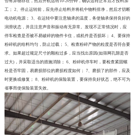
否有异物存在，然后开机运转10-20分钟，确认运转正常后才投料加
工； 2、停止运转前，应先停止给料并将机中物料排净，然后才切断
电动机电源； 3、在运转中要注意轴承的温度，务使轴承保持良好的
润滑状态，并且注意声音和振动有无异常。发现不正常情况时，应
停车检查是否被不易破碎的物件卡住，或机件是否损坏； 4、要保持
粉碎机的给料均匀，防止过载； 5、检查粉碎产物的粒度是否符合要
求。如果超过规定尺寸的颗粒过多，应当找出原因(如筛网孔隙是否
过大)，并采取适当的措施消除； 6、粉碎机停车时，要检查紧固螺
栓是否牢固，易磨损部位的磨损程度如何； 7、磨损了的部件，应及
时更换或修复； 8、粉碎机的保险装置，要保持良好状态，绝不可为
省事而使保险装置失效。