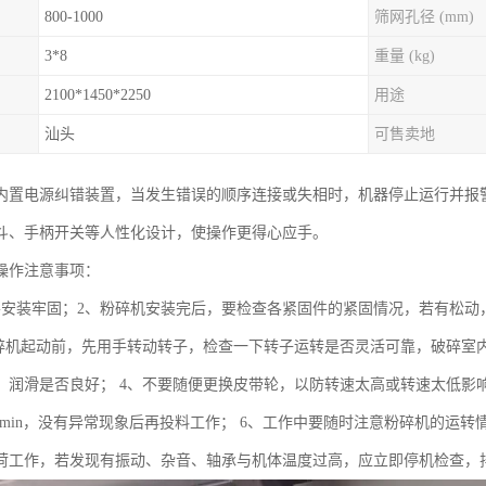
800-1000
筛网孔径 (mm)
3*8
重量 (kg)
2100*1450*2250
用途
汕头
可售卖地
内置电源纠错装置，当发生错误的顺序连接或失相时，机器停止运行并报
斗、手柄开关等人性化设计，使操作更得心应手。
操作注意事项：
要安装牢固；2、粉碎机安装完后，要检查各紧固件的紧固情况，若有松动
粉碎机起动前，先用手转动转子，检查一下转子运转是否灵活可靠，破碎室
，润滑是否良好； 4、不要随便更换皮带轮，以防转速太高或转速太低影
-20min，没有异常现象后再投料工作； 6、工作中要随时注意粉碎机的
荷工作，若发现有振动、杂音、轴承与机体温度过高，应立即停机检查，