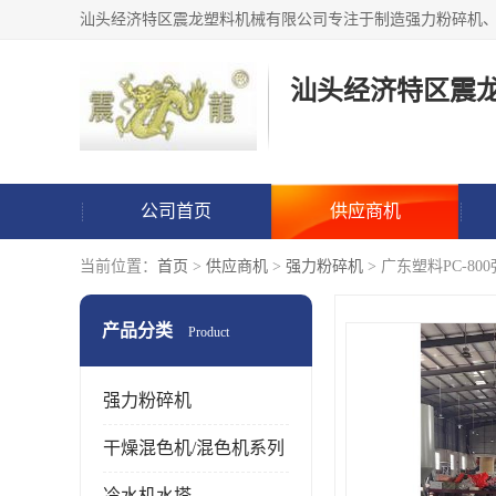
汕头经济特区震
公司首页
供应商机
当前位置：
首页
>
供应商机
>
强力粉碎机
> 广东塑料PC-8
产品分类
Product
强力粉碎机
干燥混色机/混色机系列
冷水机水塔