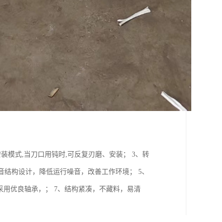
装模式,当刀口用钝时,可反复刃磨、安装； 3、转
音结构设计，降低运行噪音，改善工作环境； 5、
、采用优良轴承，； 7、结构紧凑，不藏料，易清