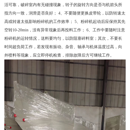
活可靠，破碎室内有无碰撞现象，转子的旋转方向是否与机箭头所
指方向一致，润滑是否良好； 4、不要随便更换皮带轮，以防转速太
高或转速太低影响粉碎机的工作效率； 5、粉碎机起动后应保持其先
空转10-20min，没有异常现象后再投料工作； 6、工作中要随时注意
粉碎机的运转情况，送料要均匀，以防阻塞碎料室；其次，不要长
时间超负荷工作，若发现有振动、杂音、轴承与机体温度过高，向
外喷料等现象，应立即停机检查，排除故障后方可继续工作。