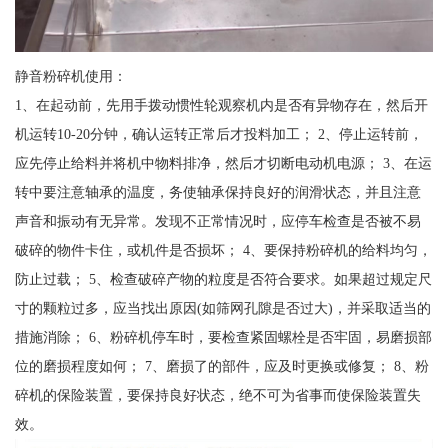
静音粉碎机使用：
1、在起动前，先用手拨动惯性轮观察机内是否有异物存在，然后开
机运转10-20分钟，确认运转正常后才投料加工； 2、停止运转前，
应先停止给料并将机中物料排净，然后才切断电动机电源； 3、在运
转中要注意轴承的温度，务使轴承保持良好的润滑状态，并且注意
声音和振动有无异常。发现不正常情况时，应停车检查是否被不易
破碎的物件卡住，或机件是否损坏； 4、要保持粉碎机的给料均匀，
防止过载； 5、检查破碎产物的粒度是否符合要求。如果超过规定尺
寸的颗粒过多，应当找出原因(如筛网孔隙是否过大)，并采取适当的
措施消除； 6、粉碎机停车时，要检查紧固螺栓是否牢固，易磨损部
位的磨损程度如何； 7、磨损了的部件，应及时更换或修复； 8、粉
碎机的保险装置，要保持良好状态，绝不可为省事而使保险装置失
效。