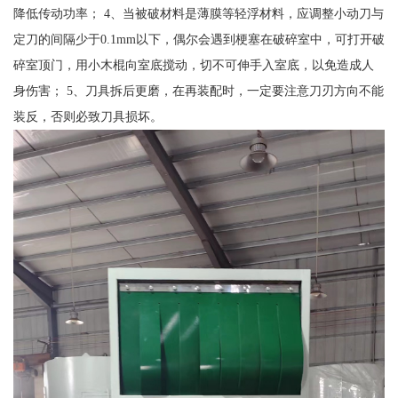
降低传动功率； 4、当被破材料是薄膜等轻浮材料，应调整小动刀与
定刀的间隔少于0.1mm以下，偶尔会遇到梗塞在破碎室中，可打开破
碎室顶门，用小木棍向室底搅动，切不可伸手入室底，以免造成人
身伤害； 5、刀具拆后更磨，在再装配时，一定要注意刀刃方向不能
装反，否则必致刀具损坏。