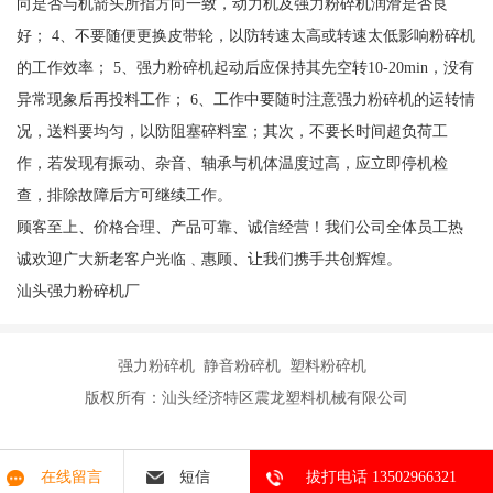
向是否与机箭头所指方向一致，动力机及强力粉碎机润滑是否良
好； 4、不要随便更换皮带轮，以防转速太高或转速太低影响粉碎机
的工作效率； 5、强力粉碎机起动后应保持其先空转10-20min，没有
异常现象后再投料工作； 6、工作中要随时注意强力粉碎机的运转情
况，送料要均匀，以防阻塞碎料室；其次，不要长时间超负荷工
作，若发现有振动、杂音、轴承与机体温度过高，应立即停机检
查，排除故障后方可继续工作。
顾客至上、价格合理、产品可靠、诚信经营！我们公司全体员工热
诚欢迎广大新老客户光临﹑惠顾、让我们携手共创辉煌。
汕头强力粉碎机厂
强力粉碎机 静音粉碎机 塑料粉碎机
版权所有：汕头经济特区震龙塑料机械有限公司
在线留言
短信
拔打电话 13502966321