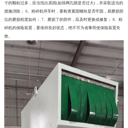
寸的颗粒过多，应当找出原因(如筛网孔隙是否过大)，并采取适当的
措施消除； 6、粉碎机停车时，要检查紧固螺栓是否牢固，易磨损部
位的磨损程度如何； 7、磨损了的部件，应及时更换或修复； 8、粉
碎机的保险装置，要保持良好状态，绝不可为省事而使保险装置失
效。