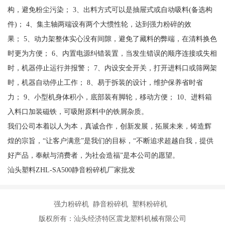
构，避免粉尘污染； 3、出料方式可以是抽屉式或自动吸料(备选构
件)； 4、集主轴两端设有两个大惯性轮，达到强力粉碎的效
果； 5、动力架整体实心没有间隙，避免了藏料的弊端，在清料换色
时更为方便； 6、内置电源纠错装置，当发生错误的顺序连接或失相
时，机器停止运行并报警； 7、内设安全开关，打开进料口或筛网架
时，机器自动停止工作； 8、易于拆装的设计，维护保养省时省
力； 9、小型机身体积小，底部装有脚轮，移动方便； 10、进料箱
入料口加装磁铁，可吸附原料中的铁屑杂质。
我们公司本着以人为本，真诚合作，创新发展，拓展未来，铸造辉
煌的宗旨，“让客户满意”是我们的目标，“不断追求超越自我，提供
好产品，奉献与消费者，为社会造福”是本公司的愿望。
汕头塑料ZHL-SA500静音粉碎机厂家批发
强力粉碎机 静音粉碎机 塑料粉碎机
版权所有：汕头经济特区震龙塑料机械有限公司