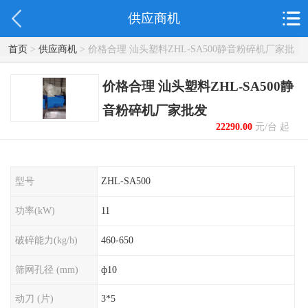
供应商机
首页
>
供应商机
> 价格合理 汕头塑料ZHL-SA500静音粉碎机厂家批
发
价格合理 汕头塑料ZHL-SA500静
音粉碎机厂家批发
22290.00
元/台 起
型号
ZHL-SA500
功率(kW)
11
破碎能力(kg/h)
460-650
筛网孔径 (mm)
ф10
动刀 (片)
3*5