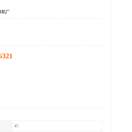
碎机厂
6321
45