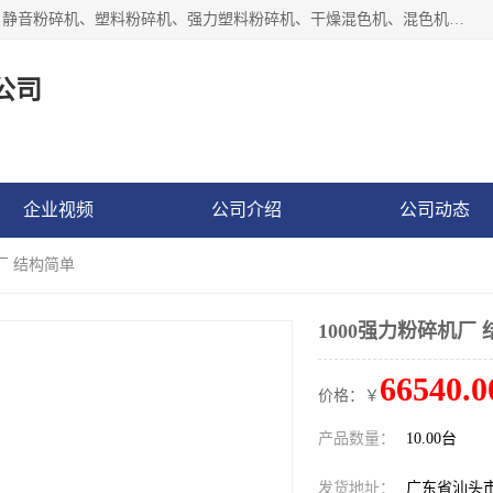
汕头经济特区震龙塑料机械有限公司专注于制造强力粉碎机、静音粉碎机、塑料粉碎机、强力塑料粉碎机、干燥混色机、混色机、冷水机、上料机等塑料辅助机械。
公司
企业视频
公司介绍
公司动态
机厂 结构简单
1000强力粉碎机厂
66540.0
价格：￥
产品数量：
10.00台
发货地址：
广东省汕头