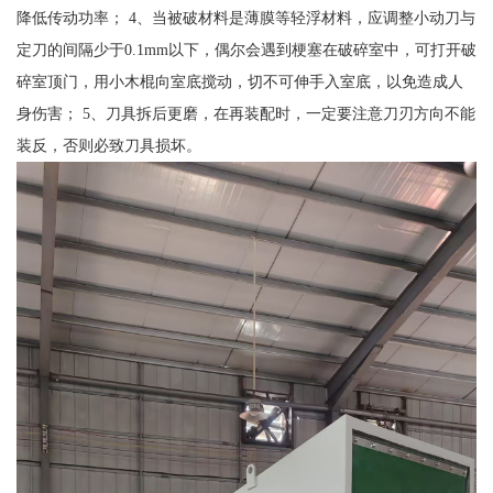
降低传动功率； 4、当被破材料是薄膜等轻浮材料，应调整小动刀与
定刀的间隔少于0.1mm以下，偶尔会遇到梗塞在破碎室中，可打开破
碎室顶门，用小木棍向室底搅动，切不可伸手入室底，以免造成人
身伤害； 5、刀具拆后更磨，在再装配时，一定要注意刀刃方向不能
装反，否则必致刀具损坏。