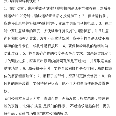
强力静音粉碎机使用：
1、在起动前，先用手拨动惯性轮观察机内是否有异物存在，然后开
机运转10-20分钟，确认运转正常后才投料加工； 2、停止运转前，
应先停止给料并将机中物料排净，然后才切断电动机电源； 3、在运
转中要注意轴承的温度，务使轴承保持良好的润滑状态，并且注意
声音和振动有无异常。发现不正常情况时，应停车检查是否被不易
破碎的物件卡住，或机件是否损坏； 4、要保持粉碎机的给料均匀，
防止过载； 5、检查破碎产物的粒度是否符合要求。如果超过规定尺
寸的颗粒过多，应当找出原因(如筛网孔隙是否过大)，并采取适当的
措施消除； 6、粉碎机停车时，要检查紧固螺栓是否牢固，易磨损部
位的磨损程度如何； 7、磨损了的部件，应及时更换或修复； 8、粉
碎机的保险装置，要保持良好状态，绝不可为省事而使保险装置失
效。
我们公司本着以人为本，真诚合作，创新发展，拓展未来，铸造辉
煌的宗旨，“让客户满意”是我们的目标，“不断追求超越自我，提供
好产品，奉献与消费者”是本公司的愿望。