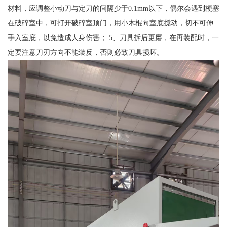
材料，应调整小动刀与定刀的间隔少于0.1mm以下，偶尔会遇到梗塞
在破碎室中，可打开破碎室顶门，用小木棍向室底搅动，切不可伸
手入室底，以免造成人身伤害； 5、刀具拆后更磨，在再装配时，一
定要注意刀刃方向不能装反，否则必致刀具损坏。