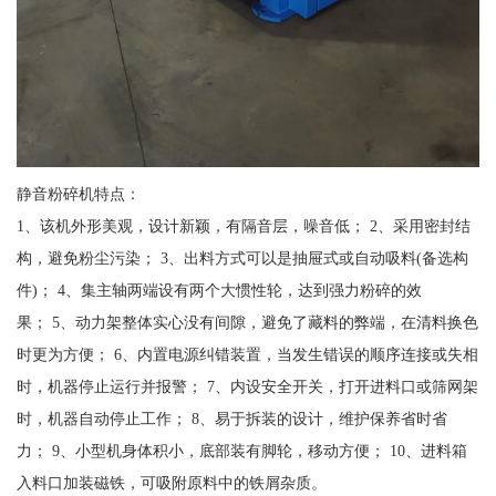
静音粉碎机特点：
1、该机外形美观，设计新颖，有隔音层，噪音低； 2、采用密封结
构，避免粉尘污染； 3、出料方式可以是抽屉式或自动吸料(备选构
件)； 4、集主轴两端设有两个大惯性轮，达到强力粉碎的效
果； 5、动力架整体实心没有间隙，避免了藏料的弊端，在清料换色
时更为方便； 6、内置电源纠错装置，当发生错误的顺序连接或失相
时，机器停止运行并报警； 7、内设安全开关，打开进料口或筛网架
时，机器自动停止工作； 8、易于拆装的设计，维护保养省时省
力； 9、小型机身体积小，底部装有脚轮，移动方便； 10、进料箱
入料口加装磁铁，可吸附原料中的铁屑杂质。