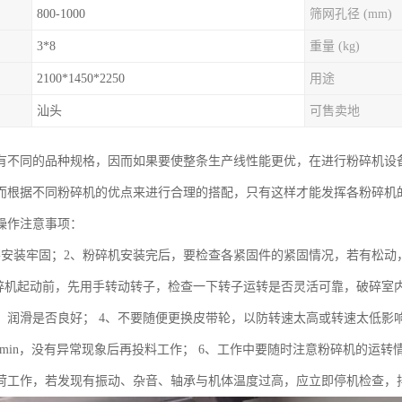
800-1000
筛网孔径 (mm)
3*8
重量 (kg)
2100*1450*2250
用途
汕头
可售卖地
有不同的品种规格，因而如果要使整条生产线性能更优，在进行粉碎机设
而根据不同粉碎机的优点来进行合理的搭配，只有这样才能发挥各粉碎机
操作注意事项：
要安装牢固；2、粉碎机安装完后，要检查各紧固件的紧固情况，若有松动
粉碎机起动前，先用手转动转子，检查一下转子运转是否灵活可靠，破碎室
，润滑是否良好； 4、不要随便更换皮带轮，以防转速太高或转速太低影
-20min，没有异常现象后再投料工作； 6、工作中要随时注意粉碎机的
荷工作，若发现有振动、杂音、轴承与机体温度过高，应立即停机检查，