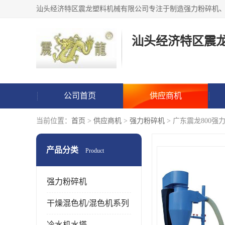
汕头经济特区震
公司首页
供应商机
当前位置：
首页
>
供应商机
>
强力粉碎机
> 广东震龙800强
产品分类
Product
强力粉碎机
干燥混色机/混色机系列
冷水机水塔