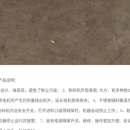
产品说明：
音设计，噪音低，避免了粉尘污染； 2、粉碎机外型美观, 大方，有多种款
将电机所产生的热量排出机外，延长电机使用寿命； 4、不锈钢储料箱清
、粉碎机内设安全开关，打开进料口或筛网架时，机器自动停止工作； 6
机器停止运行并报警； 7、装有电源隔离开关，维修、操作更加方便、安全