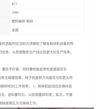
ф12
2000
塑料破碎 粉碎
全国
备的选配时应当较为详细地了解各粉碎机设备的性
的优势，从而使整条生产线达到更大的生产效率。
，要给予拧紧，同时要检查皮带松紧度是否合
内有无碰撞现象，转子的旋转方向是否与机箭头所
响粉碎机的工作效率； 5、粉碎机起动后应保持其
运转情况，送料要均匀，以防阻塞碎料室；其次，不要
排除故障后方可继续工作。