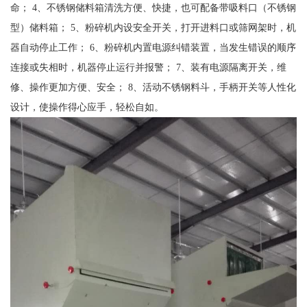
命； 4、不锈钢储料箱清洗方便、快捷，也可配备带吸料口（不锈钢
型）储料箱； 5、粉碎机内设安全开关，打开进料口或筛网架时，机
器自动停止工作； 6、粉碎机内置电源纠错装置，当发生错误的顺序
连接或失相时，机器停止运行并报警； 7、装有电源隔离开关，维
修、操作更加方便、安全； 8、活动不锈钢料斗，手柄开关等人性化
设计，使操作得心应手，轻松自如。