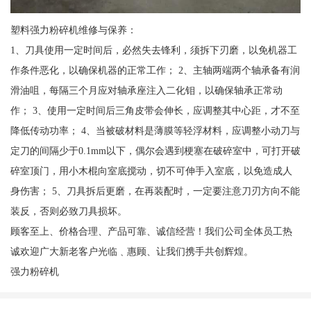
塑料强力粉碎机维修与保养：
1、刀具使用一定时间后，必然失去锋利，须拆下刃磨，以免机器工
作条件恶化，以确保机器的正常工作； 2、主轴两端两个轴承备有润
滑油咀，每隔三个月应对轴承座注入二化钼，以确保轴承正常动
作； 3、使用一定时间后三角皮带会伸长，应调整其中心距，才不至
降低传动功率； 4、当被破材料是薄膜等轻浮材料，应调整小动刀与
定刀的间隔少于0.1mm以下，偶尔会遇到梗塞在破碎室中，可打开破
碎室顶门，用小木棍向室底搅动，切不可伸手入室底，以免造成人
身伤害； 5、刀具拆后更磨，在再装配时，一定要注意刀刃方向不能
装反，否则必致刀具损坏。
顾客至上、价格合理、产品可靠、诚信经营！我们公司全体员工热
诚欢迎广大新老客户光临﹑惠顾、让我们携手共创辉煌。
强力粉碎机