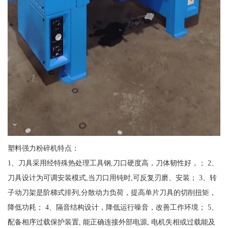
塑料强力粉碎机特点：
1、刀具采用经特殊热处理工具钢,刀口硬度高，刀体韧性好，； 2、
刀具设计为可调安装模式,当刀口用钝时,可反复刃磨、安装； 3、转
子动刀架是阶梯式排列,分散动力负荷，提高单片刀具的切削扭矩，
降低功耗； 4、隔音结构设计，降低运行噪音，改善工作环境； 5、
配备相序过载保护装置, 能正确连接外部电源, 电机失相或过载能及