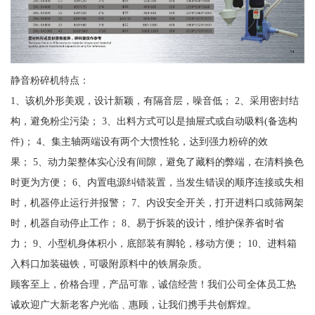
静音粉碎机特点：
1、该机外形美观，设计新颖，有隔音层，噪音低； 2、采用密封结
构，避免粉尘污染； 3、出料方式可以是抽屉式或自动吸料(备选构
件)； 4、集主轴两端设有两个大惯性轮，达到强力粉碎的效
果； 5、动力架整体实心没有间隙，避免了藏料的弊端，在清料换色
时更为方便； 6、内置电源纠错装置，当发生错误的顺序连接或失相
时，机器停止运行并报警； 7、内设安全开关，打开进料口或筛网架
时，机器自动停止工作； 8、易于拆装的设计，维护保养省时省
力； 9、小型机身体积小，底部装有脚轮，移动方便； 10、进料箱
入料口加装磁铁，可吸附原料中的铁屑杂质。
顾客至上，价格合理，产品可靠，诚信经营！我们公司全体员工热
诚欢迎广大新老客户光临﹑惠顾，让我们携手共创辉煌。