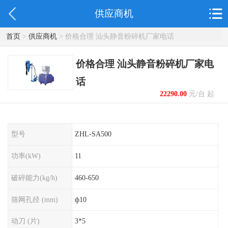
供应商机
首页
>
供应商机
> 价格合理 汕头静音粉碎机厂家电话
价格合理 汕头静音粉碎机厂家电
话
22290.00
元/台 起
型号
ZHL-SA500
功率(kW)
11
破碎能力(kg/h)
460-650
筛网孔径 (mm)
ф10
动刀 (片)
3*5