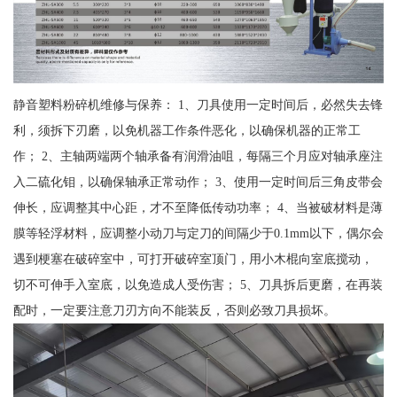
静音塑料粉碎机维修与保养： 1、刀具使用一定时间后，必然失去锋
利，须拆下刃磨，以免机器工作条件恶化，以确保机器的正常工
作； 2、主轴两端两个轴承备有润滑油咀，每隔三个月应对轴承座注
入二硫化钼，以确保轴承正常动作； 3、使用一定时间后三角皮带会
伸长，应调整其中心距，才不至降低传动功率； 4、当被破材料是薄
膜等轻浮材料，应调整小动刀与定刀的间隔少于0.1mm以下，偶尔会
遇到梗塞在破碎室中，可打开破碎室顶门，用小木棍向室底搅动，
切不可伸手入室底，以免造成人受伤害； 5、刀具拆后更磨，在再装
配时，一定要注意刀刃方向不能装反，否则必致刀具损坏。