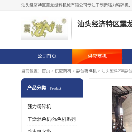
汕头经济特区震
公司首页
供应商机
当前位置：
首页
>
供应商机
>
静音粉碎机
> 汕头塑料230静
产品分类
Product
强力粉碎机
干燥混色机/混色机系列
冷水机水塔