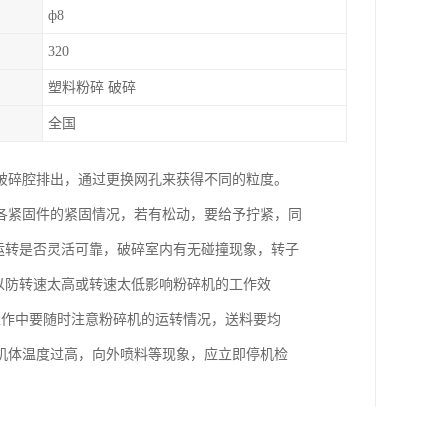
ф8
320
塑料粉碎 破碎
全国
破碎腔排出，通过更换网孔来获得不同的粒度。
各紧固件的紧固情况，若有松动，要给予拧紧，同
运转是否灵活可靠，破碎室内有无碰撞现象，转子
以防转速太高或转速太低影响粉碎机的工作效
6、工作中要随时注意粉碎机的运转情况，送料要均
机体温度过高，向外喷料等现象，应立即停机检