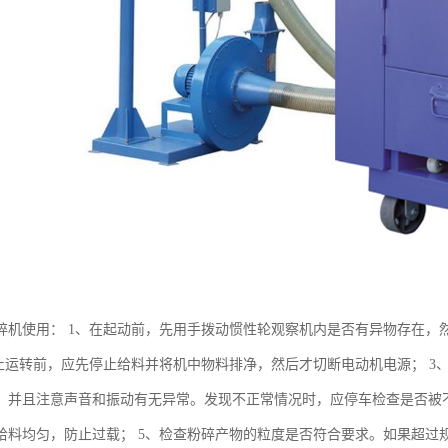
碎机使用： 1、在起动前，先用手拨动惯性轮观察机内是否有异物存在，然
停止运转前，应先停止给料并将机中物料排净，然后才切断电动机电源； 
，并且注意声音和振动有无异常。发现不正常情况时，应停车检查是否被不
给料均匀，防止过载； 5、检查粉碎产物的粒度是否符合要求。如果超过