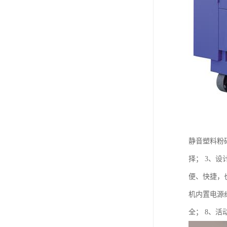
静音塑料粉
择； 3、
便、快捷，
机内置电源
全； 8、