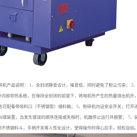
碎机产品说明： 1、全封闭静音设计，噪音低，同时避免了粉尘污染； 2、
设计内部导热系统，在保持全封闭的前提下，将电机所产生的热量排出机外，
也可配备带吸料口（不锈钢型）储料箱； 5、粉碎机内设安全开关，打开
纠错装置，当发生错误的顺序连接或失相时，机器停止运行并报警； 7、
活动不锈钢料斗，手柄开关等人性化设计，使得操作时得心应手，轻松自如