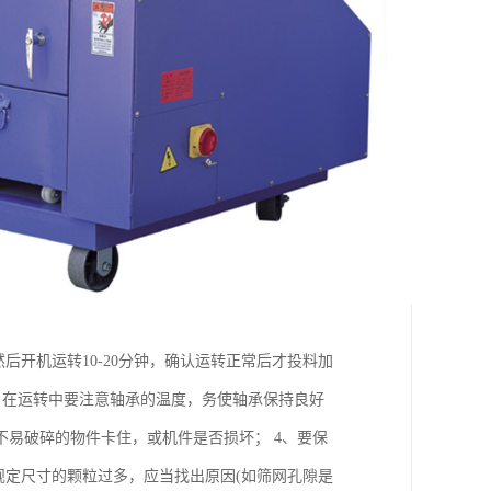
后开机运转10-20分钟，确认运转正常后才投料加
3、在运转中要注意轴承的温度，务使轴承保持良好
易破碎的物件卡住，或机件是否损坏； 4、要保
规定尺寸的颗粒过多，应当找出原因(如筛网孔隙是