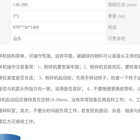
130-200
筛网孔径 (mm)
3*2
重量 (kg)
970*730*1400
用途
汕头
可售卖地
碎机结构简单，可操作性强，运转平稳，被破碎的物料可以直接从主体的
碎机操作注意事项：1、粉碎机要安装牢固；2、粉碎机安装完后，要检查
带松紧度是否合适； 3、粉碎机起动前，先用手转动转子，检查一下转子
是否与机箭头所指方向一致，润滑是否良好； 4、不要随便更换皮带轮，
碎机起动后应保持其先空转10-20min，没有异常现象后再投料工作； 
塞碎料室；其次，不要长时间超负荷工作，若发现有振动、杂音、轴承与
障后方可继续工作。