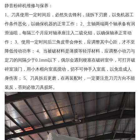
静音粉碎机维修与保养：
1、刀具使用一定时间后，必然失去锋利，须拆下刃磨，以免机器工
作条件恶化，以确保机器的正常工作； 2、主轴两端两个轴承备有润
滑油咀，每隔三个月应对轴承座注入二硫化钼，以确保轴承正常动
作； 3、使用一定时间后三角皮带会伸长，应调整其中心距，才不至
降低传动功率； 4、当被破材料是薄膜等轻浮材料，应调整小动刀与
定刀的间隔少于0.1mm以下，偶尔会遇到梗塞在破碎室中，可打开破
碎室顶门，用小木棍向室底搅动，切不可伸手入室底，以免造成人
身伤害； 5、刀具拆后更磨，在再装配时，一定要注意刀刃方向不能
装反，否则必致刀具损坏。