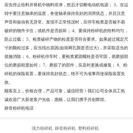
应先停止给料并将机中物料排净，然后才切断电动机电源； 3、在运
转中要注意轴承的温度，务使轴承保持良好的润滑状态，并且注意
声音和振动有无异常。发现不正常情况时，应停车检查是否被不易
破碎的物件卡住，或机件是否损坏； 4、要保持粉碎机的给料均匀，
防止过载； 5、检查破碎产物的粒度是否符合要求。如果超过规定尺
寸的颗粒过多，应当找出原因(如筛网孔隙是否过大)，并采取适当的
措施消除； 6、粉碎机停车时，要检查紧固螺栓是否牢固，易磨损部
位的磨损程度如何； 7、磨损了的部件，应及时更换或修复； 8、粉
碎机的保险装置，要保持良好状态，绝不可为省事而使保险装置失
效。
顾客至上，价格合理，产品可靠，诚信经营！我们公司全体员工热
诚欢迎广大新老客户光临﹑惠顾，让我们携手共创辉煌。
静音粉碎机电话
强力粉碎机 静音粉碎机 塑料粉碎机