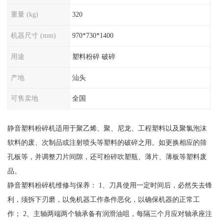
重量 (kg)
320
机器尺寸 (mm)
970*730*1400
用途
塑料粉碎 破碎
产地
汕头
可售卖地
全国
静音塑料粉碎机适用于聚乙烯、聚、尼龙、工程塑料以及聚氯泡沫
软料的废、次制品或注射喷头等塑料的破碎之用。如更换相应的筛
孔板等，并调整刀片间隙，还可粉碎吹塑瓶、薄片、薄板等塑料废
品。
静音塑料粉碎机维修与保养： 1、刀具使用一定时间后，必然失去锋
利，须拆下刃磨，以免机器工作条件恶化，以确保机器的正常工
作； 2、主轴两端两个轴承备有润滑油咀，每隔三个月应对轴承座注