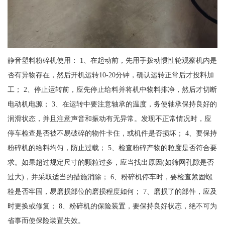
静音塑料粉碎机使用： 1、在起动前，先用手拨动惯性轮观察机内是
否有异物存在，然后开机运转10-20分钟，确认运转正常后才投料加
工； 2、停止运转前，应先停止给料并将机中物料排净，然后才切断
电动机电源； 3、在运转中要注意轴承的温度，务使轴承保持良好的
润滑状态，并且注意声音和振动有无异常。发现不正常情况时，应
停车检查是否被不易破碎的物件卡住，或机件是否损坏； 4、要保持
粉碎机的给料均匀，防止过载； 5、检查粉碎产物的粒度是否符合要
求。如果超过规定尺寸的颗粒过多，应当找出原因(如筛网孔隙是否
过大)，并采取适当的措施消除； 6、粉碎机停车时，要检查紧固螺
栓是否牢固，易磨损部位的磨损程度如何； 7、磨损了的部件，应及
时更换或修复； 8、粉碎机的保险装置，要保持良好状态，绝不可为
省事而使保险装置失效。