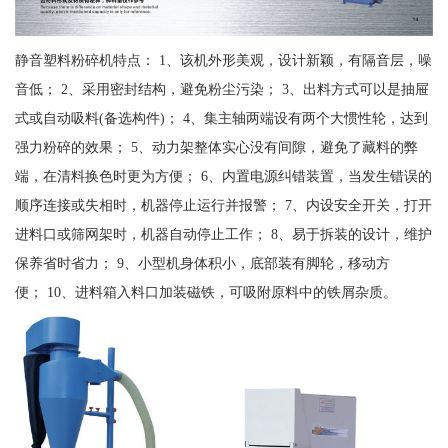
静音塑料粉碎机特点： 1、该机外形美观，设计新颖，有隔音层，噪
音低； 2、采用密封结构，避免粉尘污染； 3、出料方式可以是抽屉
式或自动吸料(备选构件)； 4、集主轴两端设有两个大惯性轮，达到
强力粉碎的效果； 5、动力架整体实心没有间隙，避免了藏料的弊
端，在清料换色时更为方便； 6、内置电源纠错装置，当发生错误的
顺序连接或失相时，机器停止运行并报警； 7、内设安全开关，打开
进料口或筛网架时，机器自动停止工作； 8、易于拆装的设计，维护
保养省时省力； 9、小型机身体积小，底部装有脚轮，移动方
便； 10、进料箱入料口加装磁铁，可吸附原料中的铁屑杂质。