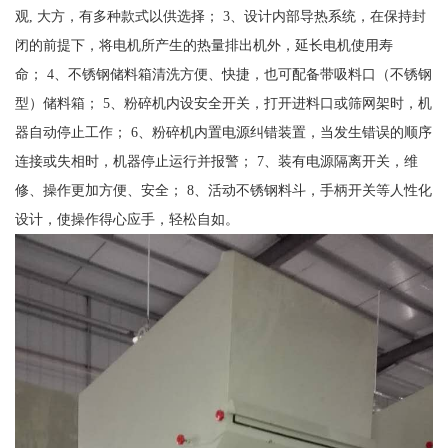
观, 大方，有多种款式以供选择； 3、设计内部导热系统，在保持封
闭的前提下，将电机所产生的热量排出机外，延长电机使用寿
命； 4、不锈钢储料箱清洗方便、快捷，也可配备带吸料口（不锈钢
型）储料箱； 5、粉碎机内设安全开关，打开进料口或筛网架时，机
器自动停止工作； 6、粉碎机内置电源纠错装置，当发生错误的顺序
连接或失相时，机器停止运行并报警； 7、装有电源隔离开关，维
修、操作更加方便、安全； 8、活动不锈钢料斗，手柄开关等人性化
设计，使操作得心应手，轻松自如。