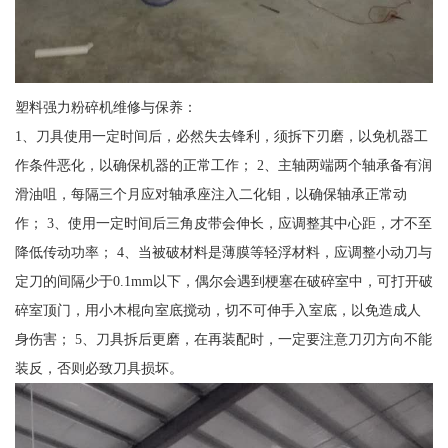
塑料强力粉碎机维修与保养：
1、刀具使用一定时间后，必然失去锋利，须拆下刃磨，以免机器工
作条件恶化，以确保机器的正常工作； 2、主轴两端两个轴承备有润
滑油咀，每隔三个月应对轴承座注入二化钼，以确保轴承正常动
作； 3、使用一定时间后三角皮带会伸长，应调整其中心距，才不至
降低传动功率； 4、当被破材料是薄膜等轻浮材料，应调整小动刀与
定刀的间隔少于0.1mm以下，偶尔会遇到梗塞在破碎室中，可打开破
碎室顶门，用小木棍向室底搅动，切不可伸手入室底，以免造成人
身伤害； 5、刀具拆后更磨，在再装配时，一定要注意刀刃方向不能
装反，否则必致刀具损坏。