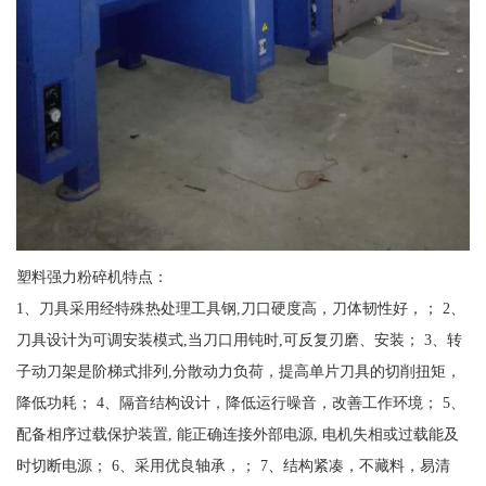
塑料强力粉碎机特点：
1、刀具采用经特殊热处理工具钢,刀口硬度高，刀体韧性好，； 2、
刀具设计为可调安装模式,当刀口用钝时,可反复刃磨、安装； 3、转
子动刀架是阶梯式排列,分散动力负荷，提高单片刀具的切削扭矩，
降低功耗； 4、隔音结构设计，降低运行噪音，改善工作环境； 5、
配备相序过载保护装置, 能正确连接外部电源, 电机失相或过载能及
时切断电源； 6、采用优良轴承，； 7、结构紧凑，不藏料，易清