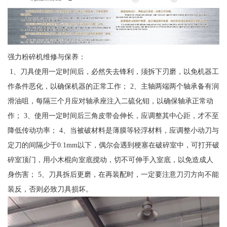
强力粉碎机维修与保养：
1、刀具使用一定时间后，必然失去锋利，须拆下刃磨，以免机器工
作条件恶化，以确保机器的正常工作； 2、主轴两端两个轴承备有润
滑油咀，每隔三个月应对轴承座注入二硫化钼，以确保轴承正常动
作； 3、使用一定时间后三角皮带会伸长，应调整其中心距，才不至
降低传动功率； 4、当被破材料是薄膜等轻浮材料，应调整小动刀与
定刀的间隔少于0.1mm以下，偶尔会遇到梗塞在破碎室中，可打开破
碎室顶门，用小木棍向室底搅动，切不可伸手入室底，以免造成人
身伤害； 5、刀具拆后更磨，在再装配时，一定要注意刀刃方向不能
装反，否则必致刀具损坏。