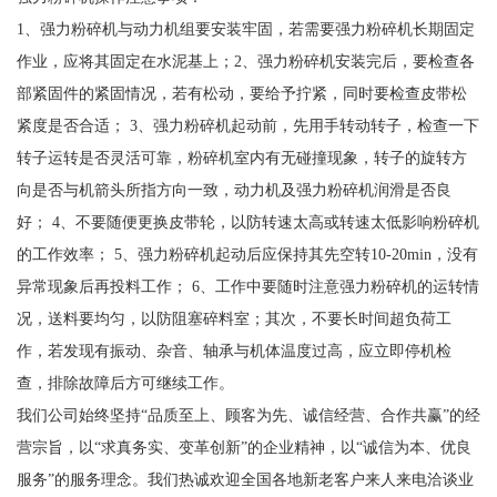
1、强力粉碎机与动力机组要安装牢固，若需要强力粉碎机长期固定
作业，应将其固定在水泥基上；2、强力粉碎机安装完后，要检查各
部紧固件的紧固情况，若有松动，要给予拧紧，同时要检查皮带松
紧度是否合适； 3、强力粉碎机起动前，先用手转动转子，检查一下
转子运转是否灵活可靠，粉碎机室内有无碰撞现象，转子的旋转方
向是否与机箭头所指方向一致，动力机及强力粉碎机润滑是否良
好； 4、不要随便更换皮带轮，以防转速太高或转速太低影响粉碎机
的工作效率； 5、强力粉碎机起动后应保持其先空转10-20min，没有
异常现象后再投料工作； 6、工作中要随时注意强力粉碎机的运转情
况，送料要均匀，以防阻塞碎料室；其次，不要长时间超负荷工
作，若发现有振动、杂音、轴承与机体温度过高，应立即停机检
查，排除故障后方可继续工作。
我们公司始终坚持“品质至上、顾客为先、诚信经营、合作共赢”的经
营宗旨，以“求真务实、变革创新”的企业精神，以“诚信为本、优良
服务”的服务理念。我们热诚欢迎全国各地新老客户来人来电洽谈业