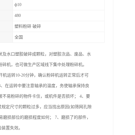
ф10
480
塑料粉碎 破碎
全国
状及水口塑胶破碎成颗粒，对塑胶次品、废品、水
粉碎机，也可做生产区域线下集中处理粉碎机。
机运转10-20分钟，确认粉碎机运转正常后才可
 3、在运转中要注意轴承的温度，务使轴承保持良
不易粉碎的物件卡住，或机件是否损坏； 4、要
过规定尺寸的颗粒过多，应当找出原因(如筛网孔隙
易磨损部位的磨损程度如何； 7、磨损了的部件，
险装置失效。