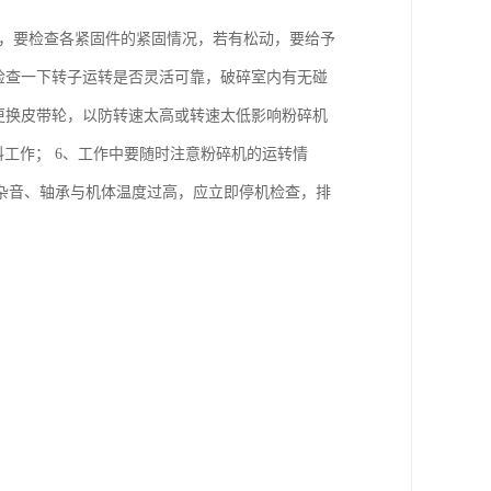
后，要检查各紧固件的紧固情况，若有松动，要给予
检查一下转子运转是否灵活可靠，破碎室内有无碰
更换皮带轮，以防转速太高或转速太低影响粉碎机
投料工作； 6、工作中要随时注意粉碎机的运转情
杂音、轴承与机体温度过高，应立即停机检查，排