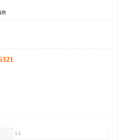
直供
6321
5.5