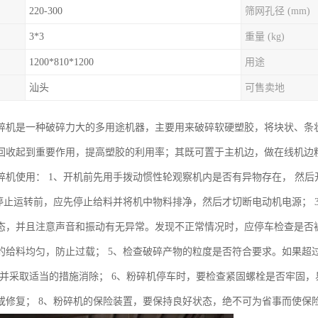
220-300
筛网孔径 (mm)
3*3
重量 (kg)
1200*810*1200
用途
汕头
可售卖地
碎机是一种破碎力大的多用途机器，主要用来破碎软硬塑胶，将块状、条
回收起到重要作用，提高塑胶的利用率；其既可置于主机边，做在线机边
碎机使用： 1、开机前先用手拨动惯性轮观察机内是否有异物存在， 然后开
、停止运转前，应先停止给料并将机中物料排净，然后才切断电动机电源；
态，并且注意声音和振动有无异常。发现不正常情况时，应停车检查是否被
的给料均匀，防止过载； 5、检查破碎产物的粒度是否符合要求。如果超
，并采取适当的措施消除； 6、粉碎机停车时，要检查紧固螺栓是否牢固，
或修复； 8、粉碎机的保险装置，要保持良好状态，绝不可为省事而使保