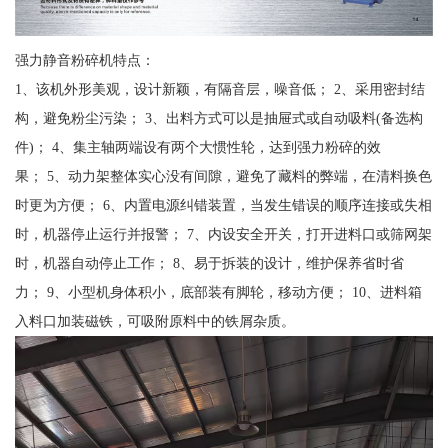
强力静音粉碎机特点：
1、该机外形美观，设计新颖，有隔音层，噪音低； 2、采用密封结
构，避免粉尘污染； 3、出料方式可以是抽屉式或自动吸料(备选构
件)； 4、集主轴两端设有两个大惯性轮，达到强力粉碎的效
果； 5、动力架整体实心没有间隙，避免了藏料的弊端，在清料换色
时更为方便； 6、内置电源纠错装置，当发生错误的顺序连接或失相
时，机器停止运行并报警； 7、内设安全开关，打开进料口或筛网架
时，机器自动停止工作； 8、易于拆装的设计，维护保养省时省
力； 9、小型机身体积小，底部装有脚轮，移动方便； 10、进料箱
入料口加装磁铁，可吸附原料中的铁屑杂质。