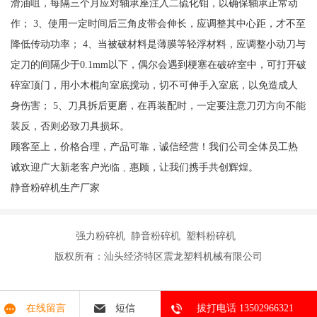
滑油咀，每隔三个月应对轴承座注入二硫化钼，以确保轴承正常动
作； 3、使用一定时间后三角皮带会伸长，应调整其中心距，才不至
降低传动功率； 4、当被破材料是薄膜等轻浮材料，应调整小动刀与
定刀的间隔少于0.1mm以下，偶尔会遇到梗塞在破碎室中，可打开破
碎室顶门，用小木棍向室底搅动，切不可伸手入室底，以免造成人
身伤害； 5、刀具拆后更磨，在再装配时，一定要注意刀刃方向不能
装反，否则必致刀具损坏。
顾客至上，价格合理，产品可靠，诚信经营！我们公司全体员工热
诚欢迎广大新老客户光临﹑惠顾，让我们携手共创辉煌。
静音粉碎机生产厂家
强力粉碎机 静音粉碎机 塑料粉碎机
版权所有：汕头经济特区震龙塑料机械有限公司
在线留言
短信
拔打电话 13502966321