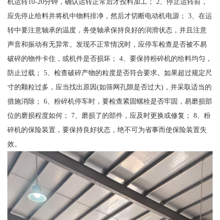
机运转10-20分钟，确认运转正常后才投料加工； 2、停止运转前，
应先停止给料并将机中物料排净，然后才切断电动机电源； 3、在运
转中要注意轴承的温度，务使轴承保持良好的润滑状态，并且注意
声音和振动有无异常。发现不正常情况时，应停车检查是否被不易
破碎的物件卡住，或机件是否损坏； 4、要保持粉碎机的给料均匀，
防止过载； 5、检查破碎产物的粒度是否符合要求。如果超过规定尺
寸的颗粒过多，应当找出原因(如筛网孔隙是否过大)，并采取适当的
措施消除； 6、粉碎机停车时，要检查紧固螺栓是否牢固，易磨损部
位的磨损程度如何； 7、磨损了的部件，应及时更换或修复； 8、粉
碎机的保险装置，要保持良好状态，绝不可为省事而使保险装置失
效。