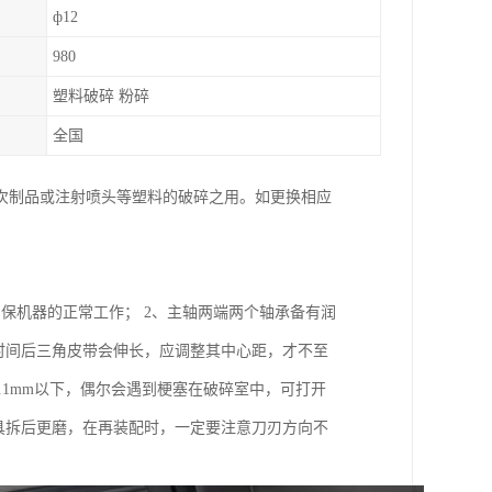
ф12
980
塑料破碎 粉碎
全国
次制品或注射喷头等塑料的破碎之用。如更换相应
保机器的正常工作； 2、主轴两端两个轴承备有润
时间后三角皮带会伸长，应调整其中心距，才不至
.1mm以下，偶尔会遇到梗塞在破碎室中，可打开
具拆后更磨，在再装配时，一定要注意刀刃方向不