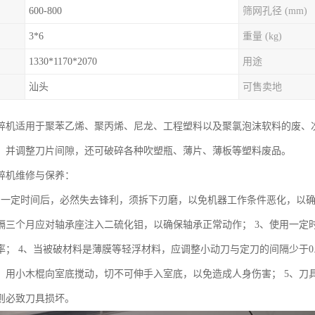
600-800
筛网孔径 (mm)
3*6
重量 (kg)
1330*1170*2070
用途
汕头
可售卖地
碎机适用于聚苯乙烯、聚丙烯、尼龙、工程塑料以及聚氯泡沫软料的废、
，并调整刀片间隙，还可破碎各种吹塑瓶、薄片、薄板等塑料废品。
碎机维修与保养：
用一定时间后，必然失去锋利，须拆下刃磨，以免机器工作条件恶化，以确
隔三个月应对轴承座注入二硫化钼，以确保轴承正常动作； 3、使用一定
率； 4、当被破材料是薄膜等轻浮材料，应调整小动刀与定刀的间隔少于0
，用小木棍向室底搅动，切不可伸手入室底，以免造成人身伤害； 5、刀
则必致刀具损坏。