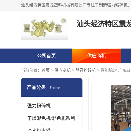
汕头经济特区震
公司首页
供应商机
当前位置：
首页
>
供应商机
>
静音粉碎机
> 性能稳定 广东ZH
产品分类
Product
强力粉碎机
干燥混色机/混色机系列
冷水机水塔