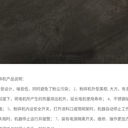
碎机产品说明：
静音设计，噪音低，同时避免了粉尘污染； 2、粉碎机外型美观, 大方，有
前提下，将电机所产生的热量排出机外，延长电机使用寿命； 4、不锈钢
箱； 5、粉碎机内设安全开关，打开进料口或筛网架时，机器自动停止工
失相时，机器停止运行并报警； 7、装有电源隔离开关，维修、操作更加