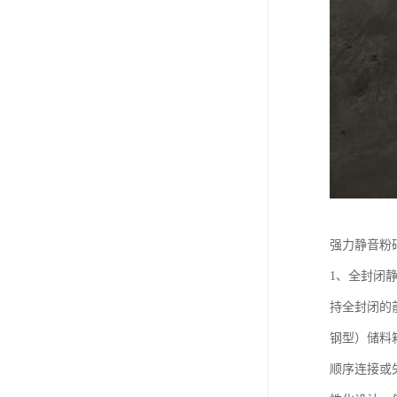
强力静音粉
1、全封闭
持全封闭的
钢型）储料
顺序连接或