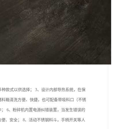
多种款式以供选择； 3、设计内部导热系统，在保
储料箱清洗方便、快捷，也可配备带吸料口（不锈
作； 6、粉碎机内置电源纠错装置，当发生错误的
方便、安全； 8、活动不锈钢料斗，手柄开关等人