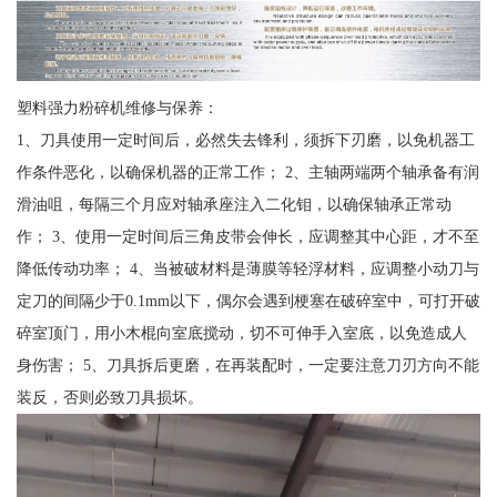
塑料强力粉碎机维修与保养：
1、刀具使用一定时间后，必然失去锋利，须拆下刃磨，以免机器工
作条件恶化，以确保机器的正常工作； 2、主轴两端两个轴承备有润
滑油咀，每隔三个月应对轴承座注入二化钼，以确保轴承正常动
作； 3、使用一定时间后三角皮带会伸长，应调整其中心距，才不至
降低传动功率； 4、当被破材料是薄膜等轻浮材料，应调整小动刀与
定刀的间隔少于0.1mm以下，偶尔会遇到梗塞在破碎室中，可打开破
碎室顶门，用小木棍向室底搅动，切不可伸手入室底，以免造成人
身伤害； 5、刀具拆后更磨，在再装配时，一定要注意刀刃方向不能
装反，否则必致刀具损坏。