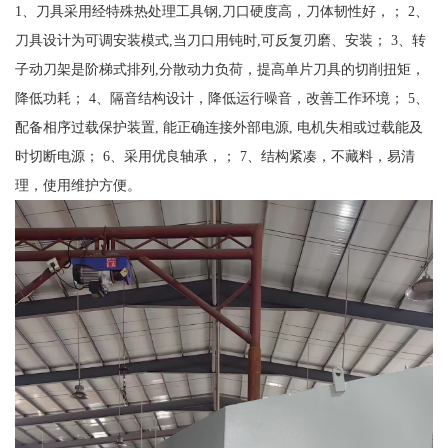
1、刀具采用经特殊热处理工具钢,刀口硬度高，刀体韧性好，； 2、
刀具设计为可调安装模式,当刀口用钝时,可反复刃磨、安装； 3、转
子动刀架是阶梯式排列,分散动力负荷，提高单片刀具的切削扭矩，
降低功耗； 4、隔音结构设计，降低运行噪音，改善工作环境； 5、
配备相序过载保护装置, 能正确连接外部电源, 电机失相或过载能及
时切断电源； 6、采用优良轴承，； 7、结构紧凑，不藏料，易清
理，使用维护方便。