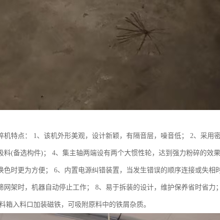
碎机特点： 1、该机外形美观，设计新颖，有隔音层，噪音低； 2、采用
吸料(备选构件)； 4、集主轴两端设有两个大惯性轮，达到强力粉碎的效
换色时更为方便； 6、内置电源纠错装置，当发生错误的顺序连接或失相
筛网架时，机器自动停止工作； 8、易于拆装的设计，维护保养省时省力；
、进料箱入料口加装磁铁，可吸附原料中的铁屑杂质。