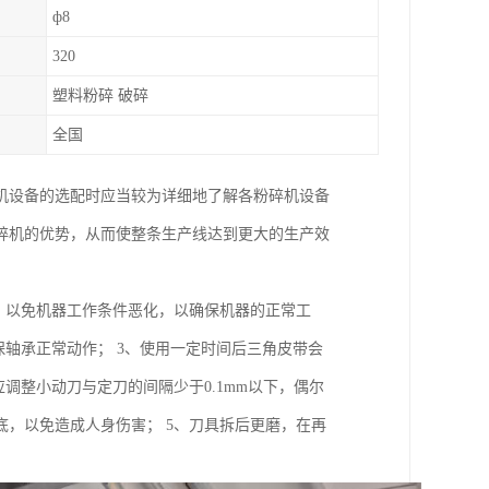
ф8
320
塑料粉碎 破碎
全国
机设备的选配时应当较为详细地了解各粉碎机设备
碎机的优势，从而使整条生产线达到更大的生产效
，以免机器工作条件恶化，以确保机器的正常工
保轴承正常动作； 3、使用一定时间后三角皮带会
调整小动刀与定刀的间隔少于0.1mm以下，偶尔
，以免造成人身伤害； 5、刀具拆后更磨，在再