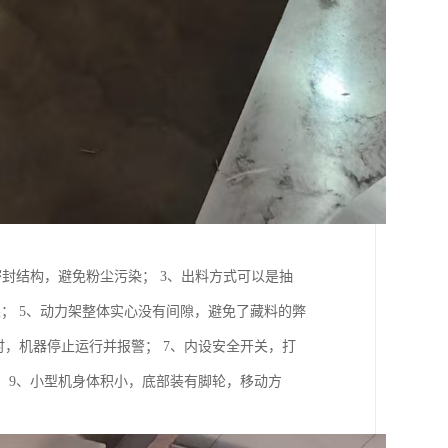
密封结构，避免粉尘污染； 3、出料方式可以是抽
果； 5、动力架整体实心没有间隙，避免了藏料的弊
时，机器停止运行并报警； 7、内设安全开关，打
 9、小型机身体积小，底部装有脚轮，移动方