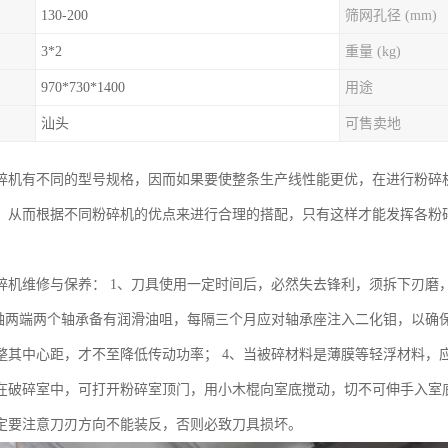
130-200
筛网孔径 (mm)
3*2
重量 (kg)
970*730*1400
用途
汕头
可售卖地
碎机有不同的型号规格，因而如果要使整条生产线性能更优，在进行粉碎
，从而根据不同粉碎机的优点来进行合理的搭配，只有这样才能发挥各粉
碎机维修与保养： 1、刀具使用一定时间后，必然失去锋利，须拆下刃磨
主轴两端两个轴承备有润滑油咀，每隔三个月应对轴承座注入二化钼，以确
整其中心距，才不至降低传动功率； 4、当被碎材料是薄膜等轻浮材料，应
在破碎室中，可打开粉碎室顶门，用小木棍向室底搅动，切不可伸手入室底
定要注意刀刃方向不能装反，否则必致刀具损坏。