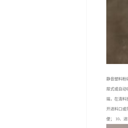
静音塑料粉
屉式或自动
端，在清料
开进料口或
便； 10