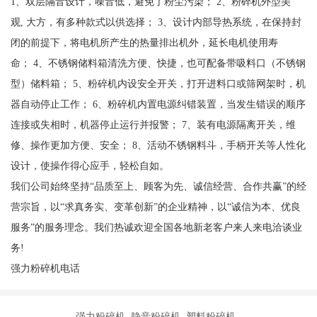
1、双层隔音设计，噪音低，避免了粉尘污染； 2、粉碎机外型美
观, 大方，有多种款式以供选择； 3、设计内部导热系统，在保持封
闭的前提下，将电机所产生的热量排出机外，延长电机使用寿
命； 4、不锈钢储料箱清洗方便、快捷，也可配备带吸料口（不锈钢
型）储料箱； 5、粉碎机内设安全开关，打开进料口或筛网架时，机
器自动停止工作； 6、粉碎机内置电源纠错装置，当发生错误的顺序
连接或失相时，机器停止运行并报警； 7、装有电源隔离开关，维
修、操作更加方便、安全； 8、活动不锈钢料斗，手柄开关等人性化
设计，使操作得心应手，轻松自如。
我们公司始终坚持“品质至上、顾客为先、诚信经营、合作共赢”的经
营宗旨，以“求真务实、变革创新”的企业精神，以“诚信为本、优良
服务”的服务理念。我们热诚欢迎全国各地新老客户来人来电洽谈业
务!
强力粉碎机电话
强力粉碎机 静音粉碎机 塑料粉碎机