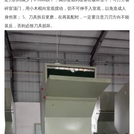
碎室顶门，用小木棍向室底搅动，切不可伸手入室底，以免造成人
身伤害； 5、刀具拆后更磨，在再装配时，一定要注意刀刃方向不能
装反，否则必致刀具损坏。