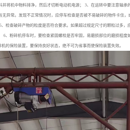
料并将机中物料排净，然后才切断电动机电源； 3、在运转中要注意轴承
有无异常。发现不正常情况时，应停车检查是否被不易破碎的物件卡住，或
 5、检查破碎产物的粒度是否符合要求。如果超过规定尺寸的颗粒过多，应
； 6、粉碎机停车时，要检查紧固螺栓是否牢固，易磨损部位的磨损程度如
粉碎机的保险装置，要保持良好状态，绝不可为省事而使保险装置失效。