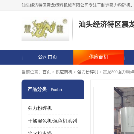
汕头经济特区震
公司首页
供应商机
当前位置：
首页
>
供应商机
>
强力粉碎机
> 震龙800强力
产品分类
Product
强力粉碎机
干燥混色机/混色机系列
冷水机水塔