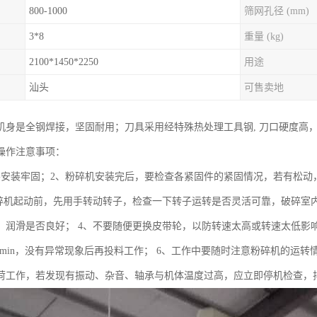
800-1000
筛网孔径 (mm)
3*8
重量 (kg)
2100*1450*2250
用途
汕头
可售卖地
机身是全钢焊接，坚固耐用；刀具采用经特殊热处理工具钢, 刀口硬度高
操作注意事项：
要安装牢固；2、粉碎机安装完后，要检查各紧固件的紧固情况，若有松动
粉碎机起动前，先用手转动转子，检查一下转子运转是否灵活可靠，破碎室
，润滑是否良好； 4、不要随便更换皮带轮，以防转速太高或转速太低影
-20min，没有异常现象后再投料工作； 6、工作中要随时注意粉碎机的
荷工作，若发现有振动、杂音、轴承与机体温度过高，应立即停机检查，