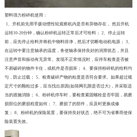
塑料强力粉碎机使用：
1、开机前先用手拨动惯性轮观察机内是否有异物存在， 然后开机
运转10-20分钟，确认粉碎机运转正常后才可给料； 2、停止运转
前，应先停止给料并将机中物料排净，然后才切断电动机电源； 3、
在运转中要注意轴承的温度，务使轴承保持良好的润滑状态，并且
注意声音和振动有无异常。发现不正常情况时，应停车检查是否被
不易破碎的物件卡住，或机件是否损坏； 4、要保持粉碎机的给料均
匀，防止过载； 5、检查破碎产物的粒度是否符合要求。如果超过规
定尺寸的颗粒过多，应当找出原因(如筛网孔隙是否过大)，并采取适
当的措施消除； 6、粉碎机停车时，要检查紧固螺栓是否牢固，易磨
损部位的磨损程度如何； 7、磨损了的部件，应及时更换或修
复； 8、粉碎机的保险装置，要保持良好状态，绝不可为省事而使保
险装置失效。